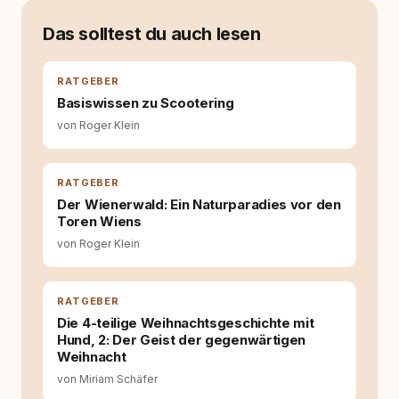
Zeit war ich eher skeptisch, geprägt von
weniger guten Erfahrungen. Umso mehr hat
Das solltest du auch lesen
es mich überrascht, als ich - dank Roger -
erlebt habe, wie verantwortungsvoll und
bewusst gute Hundehaltung funktionieren
RATGEBER
kann. Dieser Perspektivwechsel begleitet
Basiswissen zu Scootering
meine Arbeit bis heute. Bei rundum.dog bin ich
von Roger Klein
als Content Managerin an vielen Stellen
beteiligt, an denen aus Ideen fertige Beiträge
werden. Ich recherchiere Themen, plane
Inhalte, schreibe Artikel, begleite Gastbeiträge
RATGEBER
redaktionell, veröffentliche Texte und betreue
Der Wienerwald: Ein Naturparadies vor den
die Social-Media-Kanäle. Mein Blick richtet
Toren Wiens
sich dabei immer auf das grosse Ganze:
von Roger Klein
Welche Themen sind relevant? Welche
Fragen stehen dahinter? Und wie lassen sich
Inhalte so aufbereiten, dass sie verständlich,
fundiert und für unsere Leser wirklich
RATGEBER
hilfreich sind? Ich glaube, dass Emotionen
Die 4-teilige Weihnachtsgeschichte mit
allein nicht ausreichen. Gute Entscheidungen
Hund, 2: Der Geist der gegenwärtigen
entstehen dort, wo Information,
Weihnacht
Selbstreflexion und Bereitschaft zum
von Miriam Schäfer
Hinterfragen zusammenkommen. Mit meinen