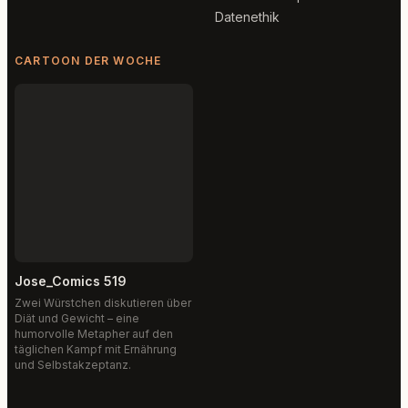
Datenethik
CARTOON DER WOCHE
Jose_Comics 519
Zwei Würstchen diskutieren über
Diät und Gewicht – eine
humorvolle Metapher auf den
täglichen Kampf mit Ernährung
und Selbstakzeptanz.