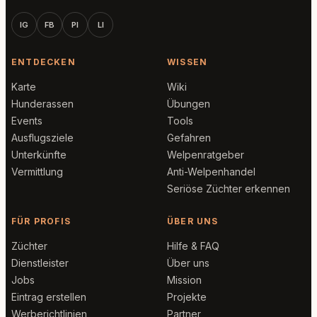
IG
FB
PI
LI
ENTDECKEN
WISSEN
Karte
Wiki
Hunderassen
Übungen
Events
Tools
Ausflugsziele
Gefahren
Unterkünfte
Welpenratgeber
Vermittlung
Anti-Welpenhandel
Seriöse Züchter erkennen
FÜR PROFIS
ÜBER UNS
Züchter
Hilfe & FAQ
Dienstleister
Über uns
Jobs
Mission
Eintrag erstellen
Projekte
Werberichtlinien
Partner