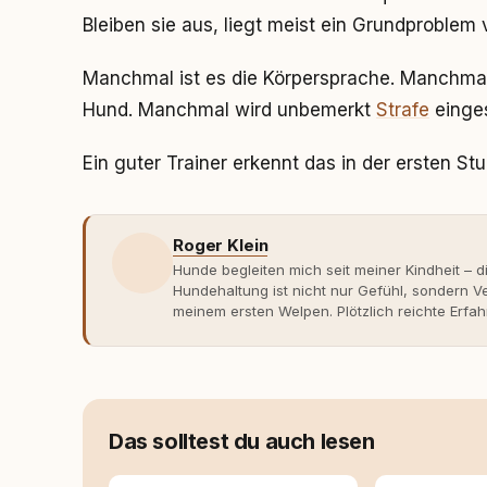
Bleiben sie aus, liegt meist ein Grundproblem 
Manchmal ist es die Körpersprache. Manchmal
Hund. Manchmal wird unbemerkt
Strafe
einges
Ein guter Trainer erkennt das in der ersten St
Roger Klein
Hunde begleiten mich seit meiner Kindheit – d
Hundehaltung ist nicht nur Gefühl, sondern
meinem ersten Welpen. Plötzlich reichte Erfah
Verhaltensbiologie, Trainingsethik und mod
Erfahrung entsteht echte Bindung dort, wo Ve
Entwicklung entstand rundum.dog – ein Wissen
Deutschland, Österreich und der Schweiz. Me
seinen Hund versteht, trifft bessere Entsche
Das solltest du auch lesen