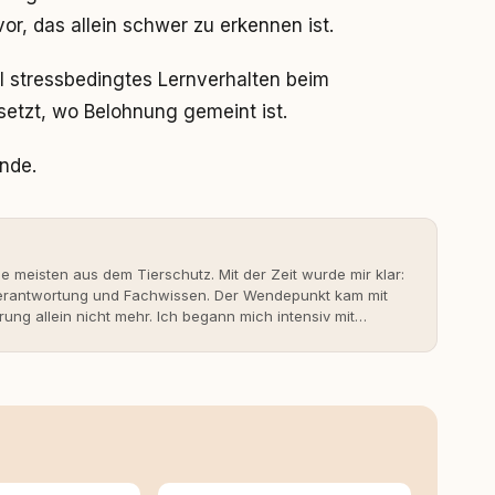
vor, das allein schwer zu erkennen ist.
 stressbedingtes Lernverhalten beim
etzt, wo Belohnung gemeint ist.
unde.
ie meisten aus dem Tierschutz. Mit der Zeit wurde mir klar:
 Verantwortung und Fachwissen. Der Wendepunkt kam mit
rung allein nicht mehr. Ich begann mich intensiv mit
erner Hundeerziehung auseinanderzusetzen. Nach meiner
rständnis Wissen ersetzt – nicht umgekehrt. Aus dieser
s- und Serviceportal für Hundehalter:innen in
ine Überzeugung: Tierschutz beginnt mit Wissen. Wer
idungen – für ein Zusammenleben, das beiden guttut.