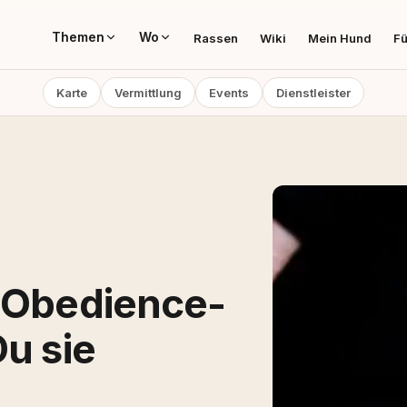
Themen
Wo
Rassen
Wiki
Mein Hund
Fü
Karte
Vermittlung
Events
Dienstleister
m Obedience-
Du sie