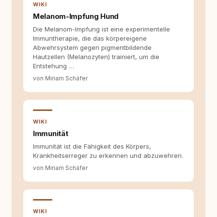
Entwicklung entstand rundum.dog – ein
WIKI
Wissens- und Serviceportal für
Melanom-Impfung Hund
Hundehalter:innen in Deutschland, Österreich
Die Melanom-Impfung ist eine experimentelle
und der Schweiz. Meine Überzeugung:
Immuntherapie, die das körpereigene
Tierschutz beginnt mit Wissen. Wer seinen
Abwehrsystem gegen pigmentbildende
Hund versteht, trifft bessere Entscheidungen –
Hautzellen (Melanozyten) trainiert, um die
für ein Zusammenleben, das beiden guttut.
Entstehung …
von Miriam Schäfer
WIKI
Immunität
Immunität ist die Fähigkeit des Körpers,
Krankheitserreger zu erkennen und abzuwehren.
von Miriam Schäfer
WIKI