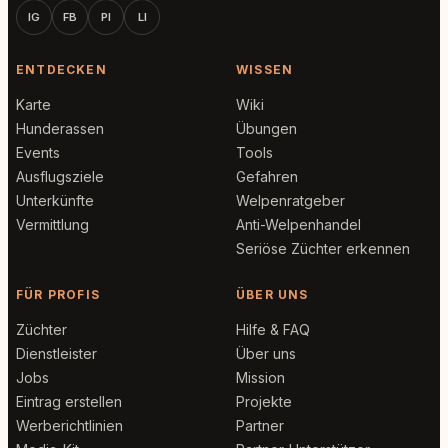
IG
FB
PI
LI
ENTDECKEN
WISSEN
Karte
Wiki
Hunderassen
Übungen
Events
Tools
Ausflugsziele
Gefahren
Unterkünfte
Welpenratgeber
Vermittlung
Anti-Welpenhandel
Seriöse Züchter erkennen
FÜR PROFIS
ÜBER UNS
Züchter
Hilfe & FAQ
Dienstleister
Über uns
Jobs
Mission
Eintrag erstellen
Projekte
Werberichtlinien
Partner