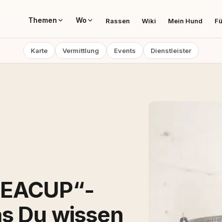
Themen
Wo
Rassen
Wiki
Mein Hund
Fü
Karte
Vermittlung
Events
Dienstleister
„TEACUP“-
as Du wissen