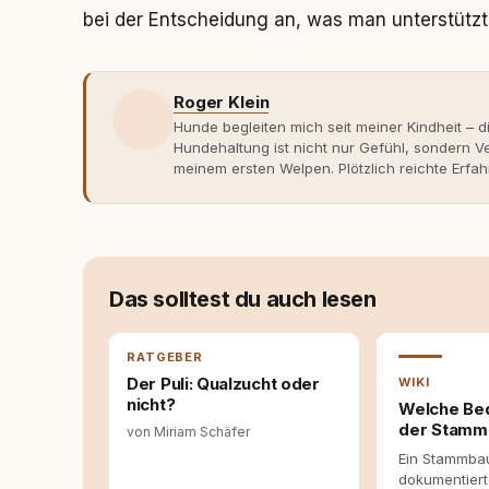
bei der Entscheidung an, was man unterstützt
Roger Klein
Hunde begleiten mich seit meiner Kindheit – d
Hundehaltung ist nicht nur Gefühl, sondern
meinem ersten Welpen. Plötzlich reichte Erfah
Verhaltensbiologie, Trainingsethik und mod
Erfahrung entsteht echte Bindung dort, wo Ve
Entwicklung entstand rundum.dog – ein Wissen
Deutschland, Österreich und der Schweiz. Me
seinen Hund versteht, trifft bessere Entsche
Das solltest du auch lesen
RATGEBER
Der Puli: Qualzucht oder
WIKI
nicht?
Welche Be
der Stam
von Miriam Schäfer
Ein Stammbau
dokumentier