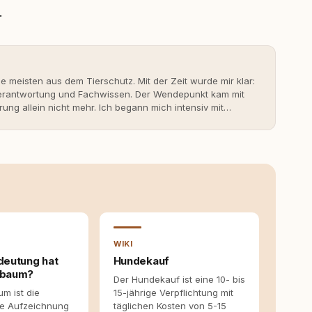
.
ie meisten aus dem Tierschutz. Mit der Zeit wurde mir klar:
 Verantwortung und Fachwissen. Der Wendepunkt kam mit
rung allein nicht mehr. Ich begann mich intensiv mit
erner Hundeerziehung auseinanderzusetzen. Nach meiner
rständnis Wissen ersetzt – nicht umgekehrt. Aus dieser
s- und Serviceportal für Hundehalter:innen in
ine Überzeugung: Tierschutz beginnt mit Wissen. Wer
idungen – für ein Zusammenleben, das beiden guttut.
WIKI
deutung hat
Hundekauf
mbaum?
Der Hundekauf ist eine 10- bis
m ist die
15-jährige Verpflichtung mit
te Aufzeichnung
täglichen Kosten von 5-15