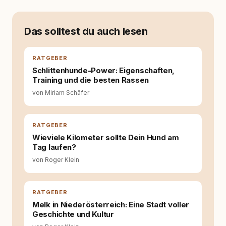
allein nicht mehr. Ich begann mich intensiv mit
Verhaltensbiologie, Trainingsethik und
moderner Hundeerziehung
Das solltest du auch lesen
auseinanderzusetzen. Nach meiner Erfahrung
entsteht echte Bindung dort, wo Verständnis
Wissen ersetzt – nicht umgekehrt. Aus dieser
RATGEBER
Entwicklung entstand rundum.dog – ein
Schlittenhunde-Power: Eigenschaften,
Wissens- und Serviceportal für
Training und die besten Rassen
Hundehalter:innen in Deutschland, Österreich
von Miriam Schäfer
und der Schweiz. Meine Überzeugung:
Tierschutz beginnt mit Wissen. Wer seinen
Hund versteht, trifft bessere Entscheidungen –
für ein Zusammenleben, das beiden guttut.
RATGEBER
Wieviele Kilometer sollte Dein Hund am
Tag laufen?
von Roger Klein
RATGEBER
Melk in Niederösterreich: Eine Stadt voller
Geschichte und Kultur