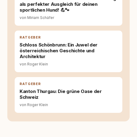
Wissens- und Serviceportal für
als perfekter Ausgleich für deinen
Hundehalter:innen in Deutschland, Österreich
sportlichen Hund! 💪🐾
und der Schweiz. Meine Überzeugung:
von Miriam Schäfer
Tierschutz beginnt mit Wissen. Wer seinen
Hund versteht, trifft bessere Entscheidungen –
für ein Zusammenleben, das beiden guttut.
RATGEBER
Schloss Schönbrunn: Ein Juwel der
österreichischen Geschichte und
Architektur
von Roger Klein
RATGEBER
Kanton Thurgau: Die grüne Oase der
Schweiz
von Roger Klein