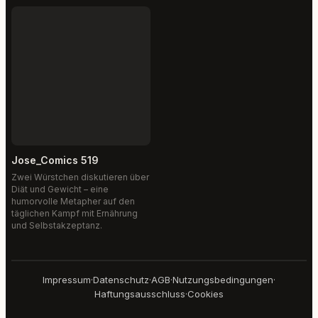
Jose_Comics 519
Zwei Würstchen diskutieren über
Diät und Gewicht – eine
humorvolle Metapher auf den
täglichen Kampf mit Ernährung
und Selbstakzeptanz.
Impressum
·
Datenschutz
·
AGB
·
Nutzungsbedingungen
·
Haftungsausschluss
·
Cookies