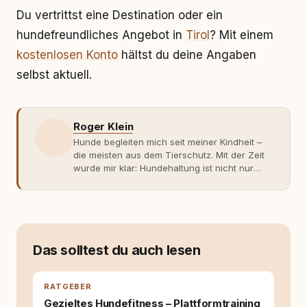
Du vertrittst eine Destination oder ein
hundefreundliches Angebot in
Tirol
? Mit einem
kostenlosen Konto
hältst du deine Angaben
selbst aktuell.
Roger Klein
Hunde begleiten mich seit meiner Kindheit –
die meisten aus dem Tierschutz. Mit der Zeit
wurde mir klar: Hundehaltung ist nicht nur
Gefühl, sondern Verantwortung und
Fachwissen. Der Wendepunkt kam mit meinem
ersten Welpen. Plötzlich reichte Erfahrung
allein nicht mehr. Ich begann mich intensiv mit
Verhaltensbiologie, Trainingsethik und
moderner Hundeerziehung
Das solltest du auch lesen
auseinanderzusetzen. Nach meiner Erfahrung
entsteht echte Bindung dort, wo Verständnis
Wissen ersetzt – nicht umgekehrt. Aus dieser
RATGEBER
Entwicklung entstand rundum.dog – ein
Gezieltes Hundefitness – Plattformtraining