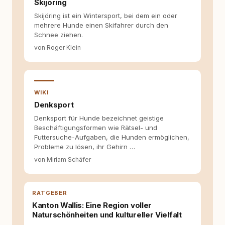
Skijöring
Hundehalter:innen in Deutschland, Österreich
Skijöring ist ein Wintersport, bei dem ein oder
und der Schweiz. Meine Überzeugung:
mehrere Hunde einen Skifahrer durch den
Tierschutz beginnt mit Wissen. Wer seinen
Schnee ziehen.
Hund versteht, trifft bessere Entscheidungen –
für ein Zusammenleben, das beiden guttut.
von Roger Klein
WIKI
Denksport
Denksport für Hunde bezeichnet geistige
Beschäftigungsformen wie Rätsel- und
Futtersuche-Aufgaben, die Hunden ermöglichen,
Probleme zu lösen, ihr Gehirn …
von Miriam Schäfer
RATGEBER
Kanton Wallis: Eine Region voller
Naturschönheiten und kultureller Vielfalt