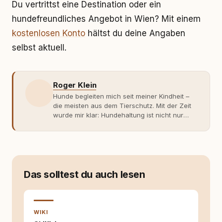
Du vertrittst eine Destination oder ein
hundefreundliches Angebot in Wien? Mit einem
kostenlosen Konto
hältst du deine Angaben
selbst aktuell.
Roger Klein
Hunde begleiten mich seit meiner Kindheit –
die meisten aus dem Tierschutz. Mit der Zeit
wurde mir klar: Hundehaltung ist nicht nur
Gefühl, sondern Verantwortung und
Fachwissen. Der Wendepunkt kam mit meinem
ersten Welpen. Plötzlich reichte Erfahrung
allein nicht mehr. Ich begann mich intensiv mit
Verhaltensbiologie, Trainingsethik und
moderner Hundeerziehung
Das solltest du auch lesen
auseinanderzusetzen. Nach meiner Erfahrung
entsteht echte Bindung dort, wo Verständnis
Wissen ersetzt – nicht umgekehrt. Aus dieser
Entwicklung entstand rundum.dog – ein
WIKI
Wissens- und Serviceportal für