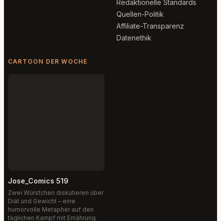
Redaktionelle Standards
Quellen-Politik
Affiliate-Transparenz
Datenethik
CARTOON DER WOCHE
Jose_Comics 519
Zwei Würstchen diskutieren über
Diät und Gewicht – eine
humorvolle Metapher auf den
täglichen Kampf mit Ernährung