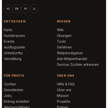
IG
FB
PI
LI
ENTDECKEN
WISSEN
Karte
Wiki
Hunderassen
Übungen
Events
Tools
Ausflugsziele
Gefahren
Unterkünfte
Welpenratgeber
Vermittlung
Anti-Welpenhandel
Seriöse Züchter erkennen
FÜR PROFIS
ÜBER UNS
Züchter
Hilfe & FAQ
Dienstleister
Über uns
Jobs
Mission
Eintrag erstellen
Projekte
Werberichtlinien
Partner