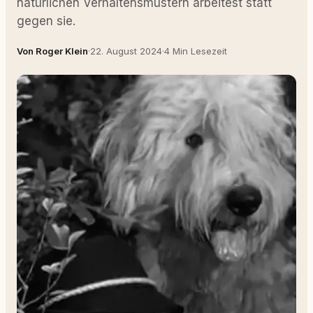
natürlichen Verhaltensmustern arbeitest statt
gegen sie.
Von Roger Klein
·
22. August 2024
·
4 Min Lesezeit