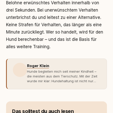
Belohne erwünschtes Verhalten innerhalb von
drei Sekunden. Bei unerwünschtem Verhalten
unterbrichst du und leitest zu einer Alternative.
Keine Strafen für Verhalten, das länger als eine
Minute zurückliegt. Wer so handelt, wird für den
Hund berechenbar – und das ist die Basis für
alles weitere Training.
Roger Klein
Hunde begleiten mich seit meiner Kindheit –
die meisten aus dem Tierschutz. Mit der Zeit
wurde mir klar: Hundehaltung ist nicht nur
Gefühl, sondern Verantwortung und
Fachwissen. Der Wendepunkt kam mit meinem
ersten Welpen. Plötzlich reichte Erfahrung
allein nicht mehr. Ich begann mich intensiv mit
Verhaltensbiologie, Trainingsethik und
moderner Hundeerziehung
Das solltest du auch lesen