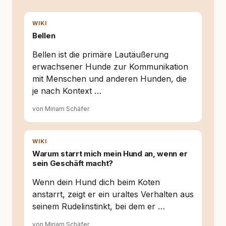
auseinanderzusetzen. Nach meiner Erfahrung
entsteht echte Bindung dort, wo Verständnis
Wissen ersetzt – nicht umgekehrt. Aus dieser
WIKI
Entwicklung entstand rundum.dog – ein
Bellen
Wissens- und Serviceportal für
Hundehalter:innen in Deutschland, Österreich
Bellen ist die primäre Lautäußerung
und der Schweiz. Meine Überzeugung:
erwachsener Hunde zur Kommunikation
Tierschutz beginnt mit Wissen. Wer seinen
mit Menschen und anderen Hunden, die
Hund versteht, trifft bessere Entscheidungen –
für ein Zusammenleben, das beiden guttut.
je nach Kontext …
von Miriam Schäfer
WIKI
Warum starrt mich mein Hund an, wenn er
sein Geschäft macht?
Wenn dein Hund dich beim Koten
anstarrt, zeigt er ein uraltes Verhalten aus
seinem Rudelinstinkt, bei dem er …
von Miriam Schäfer