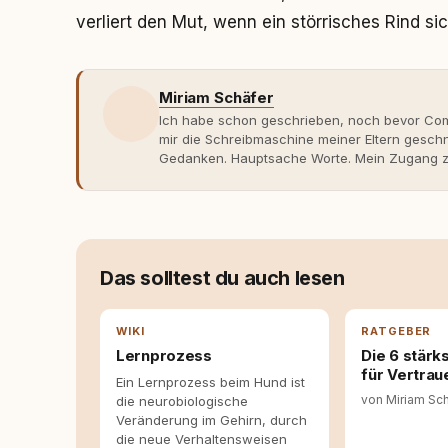
verliert den Mut, wenn ein störrisches Rind si
Miriam Schäfer
Ich habe schon geschrieben, noch bevor Comp
mir die Schreibmaschine meiner Eltern gesch
Gedanken. Hauptsache Worte. Mein Zugang zu
eher skeptisch, geprägt von weniger guten Er
dank Roger - erlebt habe, wie verantwortung
Dieser Perspektivwechsel begleitet meine Arbe
Managerin an vielen Stellen beteiligt, an den
Themen, plane Inhalte, schreibe Artikel, begle
betreue die Social-Media-Kanäle. Mein Blick 
Das solltest du auch lesen
Themen sind relevant? Welche Fragen stehen d
dass sie verständlich, fundiert und für unsere
allein nicht ausreichen. Gute Entscheidungen 
WIKI
RATGEBER
Bereitschaft zum Hinterfragen zusammenkomm
Lernprozess
Die 6 stärk
für Vertrau
Ein Lernprozess beim Hund ist
von Miriam Sc
die neurobiologische
Veränderung im Gehirn, durch
die neue Verhaltensweisen