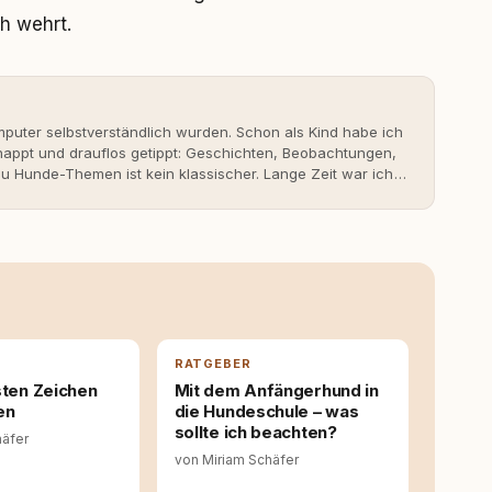
ch wehrt.
uter selbstverständlich wurden. Schon als Kind habe ich
nappt und drauflos getippt: Geschichten, Beobachtungen,
 Hunde-Themen ist kein klassischer. Lange Zeit war ich
fahrungen. Umso mehr hat es mich überrascht, als ich -
svoll und bewusst gute Hundehaltung funktionieren kann.
it bis heute. Bei rundum.dog bin ich als Content
en aus Ideen fertige Beiträge werden. Ich recherchiere
ite Gastbeiträge redaktionell, veröffentliche Texte und
richtet sich dabei immer auf das grosse Ganze: Welche
ahinter? Und wie lassen sich Inhalte so aufbereiten,
 Leser wirklich hilfreich sind? Ich glaube, dass Emotionen
entstehen dort, wo Information, Selbstreflexion und
RATGEBER
en. Mit meinen Texten möchte ich genau dazu beitragen.
sten Zeichen
Mit dem Anfängerhund in
en
die Hundeschule – was
sollte ich beachten?
häfer
von Miriam Schäfer