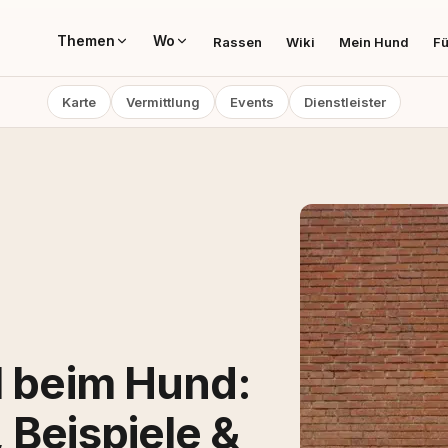
Themen
Wo
Rassen
Wiki
Mein Hund
Fü
Karte
Vermittlung
Events
Dienstleister
l beim Hund:
 Beispiele &