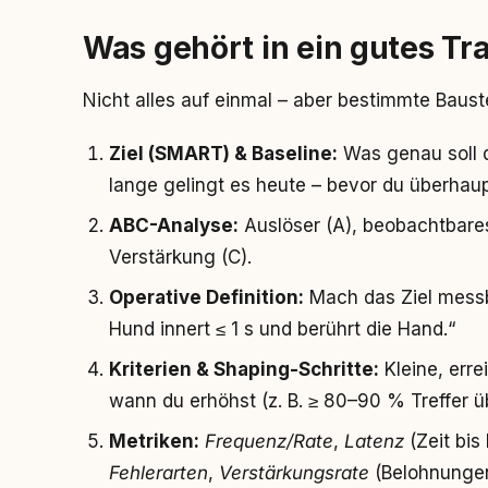
Was gehört in ein gutes Tr
Nicht alles auf einmal – aber bestimmte Baust
Ziel (SMART) & Baseline:
Was genau soll 
lange gelingt es heute – bevor du überhau
ABC-Analyse:
Auslöser (A), beobachtbares
Verstärkung (C).
Operative Definition:
Mach das Ziel messb
Hund innert ≤ 1 s und berührt die Hand.“
Kriterien & Shaping-Schritte:
Kleine, erre
wann du erhöhst (z. B. ≥ 80–90 % Treffer ü
Metriken:
Frequenz/Rate
,
Latenz
(Zeit bis
Fehlerarten
,
Verstärkungsrate
(Belohnungen