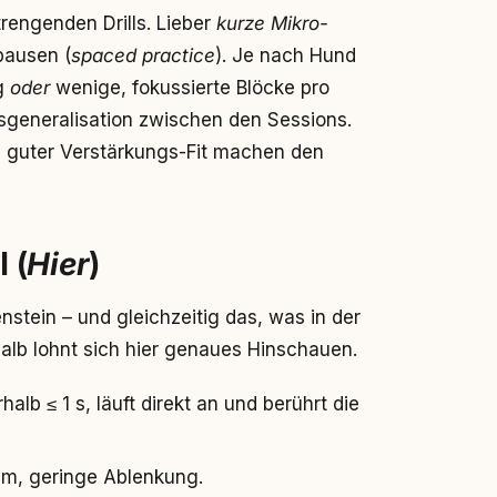
rengenden Drills. Lieber
kurze Mikro-
pausen (
spaced practice
). Je nach Hund
ag
oder
wenige, fokussierte Blöcke pro
agsgeneralisation zwischen den Sessions.
in guter Verstärkungs-Fit machen den
 (
Hier
)
enstein – und gleichzeitig das, was in der
alb lohnt sich hier genaues Hinschauen.
lb ≤ 1 s, läuft direkt an und berührt die
 m, geringe Ablenkung.