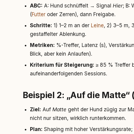
ABC:
A: Hund schnüffelt → Signal
Hier
; B:
(
Futter
oder Zerren), dann Freigabe.
Schritte:
1) 1–2 m an der
Leine
, 2) 3–5 m, 
gestaffelter Ablenkung.
Metriken:
%-Treffer, Latenz (s), Verstärkun
Blick, aber kein Anlaufen).
Kriterium für Steigerung:
≥ 85 % Treffer b
aufeinanderfolgenden Sessions.
Beispiel 2: „Auf die Matte“
Ziel:
Auf
Matte
geht der Hund zügig zur Mat
nicht nur sitzen, wirklich runterkommen.
Plan:
Shaping mit hoher Verstärkungsrate; 