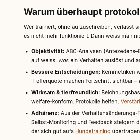
Warum überhaupt protokol
Wer trainiert, ohne aufzuschreiben, verlässt s
es nicht mehr funktioniert. Dann weiss man ni
Objektivität:
ABC-Analysen (Antezedens–B
auf weiss,
was
ein Verhalten auslöst und a
Bessere Entscheidungen:
Kernmetriken wi
Trefferquote machen Fortschritt sichtbar –
Wirksam & tierfreundlich:
Belohnungsbasi
welfare-konform. Protokolle helfen,
Verstä
Adhärenz:
Aus der Verhaltensänderungs-
Selbst-Monitoring und Feedback steigern 
der sich gut aufs
Hundetraining
übertragen 