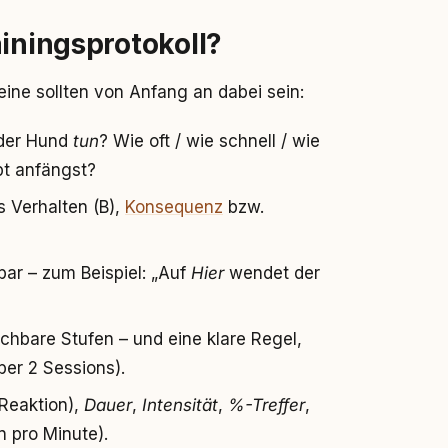
ainingsprotokoll?
eine sollten von Anfang an dabei sein:
der Hund
tun
? Wie oft / wie schnell / wie
pt anfängst?
 Verhalten (B),
Konsequenz
bzw.
ar – zum Beispiel: „Auf
Hier
wendet der
ichbare Stufen – und eine klare Regel,
ber 2 Sessions).
 Reaktion),
Dauer
,
Intensität
,
%-Treffer
,
 pro Minute).