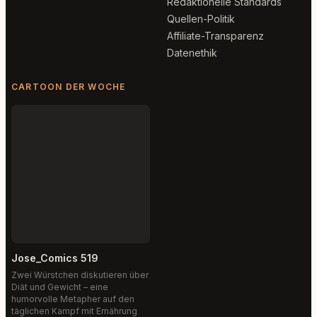
Redaktionelle Standards
Quellen-Politik
Affiliate-Transparenz
Datenethik
CARTOON DER WOCHE
Jose_Comics 519
Zwei Würstchen diskutieren über
Diät und Gewicht – eine
humorvolle Metapher auf den
täglichen Kampf mit Ernährung