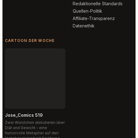
Redaktionelle Standards
Quellen-Politik
Affiliate-Transparenz
Datenethik
CARTOON DER WOCHE
Jose_Comics 519
Zwei Würstchen diskutieren über
Diät und Gewicht – eine
humorvolle Metapher auf den