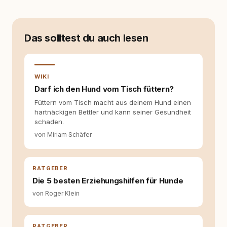
ersten Welpen. Plötzlich reichte Erfahrung
allein nicht mehr. Ich begann mich intensiv mit
Verhaltensbiologie, Trainingsethik und
moderner Hundeerziehung
Das solltest du auch lesen
auseinanderzusetzen. Nach meiner Erfahrung
entsteht echte Bindung dort, wo Verständnis
Wissen ersetzt – nicht umgekehrt. Aus dieser
Entwicklung entstand rundum.dog – ein
WIKI
Wissens- und Serviceportal für
Darf ich den Hund vom Tisch füttern?
Hundehalter:innen in Deutschland, Österreich
Füttern vom Tisch macht aus deinem Hund einen
und der Schweiz. Meine Überzeugung:
hartnäckigen Bettler und kann seiner Gesundheit
Tierschutz beginnt mit Wissen. Wer seinen
schaden.
Hund versteht, trifft bessere Entscheidungen –
für ein Zusammenleben, das beiden guttut.
von Miriam Schäfer
RATGEBER
Die 5 besten Erziehungshilfen für Hunde
von Roger Klein
RATGEBER