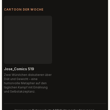
CARTOON DER WOCHE
Jose_Comics 519
Zwei Würstchen diskutieren über
Diät und Gewicht – eine
humorvolle Metapher auf den
täglichen Kampf mit Ernährung
und Selbstakzeptanz.