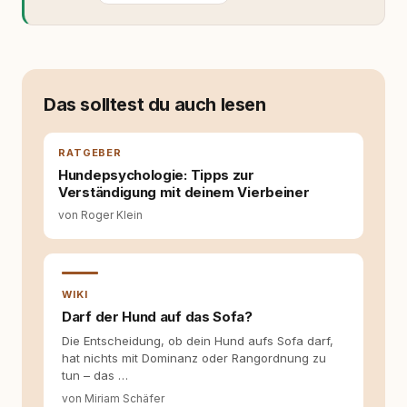
allein nicht mehr. Ich begann mich intensiv mit
Verhaltensbiologie, Trainingsethik und
moderner Hundeerziehung
auseinanderzusetzen. Nach meiner Erfahrung
entsteht echte Bindung dort, wo Verständnis
Wissen ersetzt – nicht umgekehrt. Aus dieser
Das solltest du auch lesen
Entwicklung entstand rundum.dog – ein
Wissens- und Serviceportal für
Hundehalter:innen in Deutschland, Österreich
RATGEBER
und der Schweiz. Meine Überzeugung:
Hundepsychologie: Tipps zur
Tierschutz beginnt mit Wissen. Wer seinen
Verständigung mit deinem Vierbeiner
Hund versteht, trifft bessere Entscheidungen –
für ein Zusammenleben, das beiden guttut.
von Roger Klein
WIKI
Darf der Hund auf das Sofa?
Die Entscheidung, ob dein Hund aufs Sofa darf,
hat nichts mit Dominanz oder Rangordnung zu
tun – das …
von Miriam Schäfer