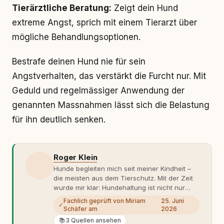
Tierärztliche Beratung:
Zeigt dein Hund
extreme Angst, sprich mit einem Tierarzt über
mögliche Behandlungsoptionen.
Bestrafe deinen Hund nie für sein
Angstverhalten, das verstärkt die Furcht nur. Mit
Geduld und regelmässiger Anwendung der
genannten Massnahmen lässt sich die Belastung
für ihn deutlich senken.
Roger Klein
Hunde begleiten mich seit meiner Kindheit –
die meisten aus dem Tierschutz. Mit der Zeit
wurde mir klar: Hundehaltung ist nicht nur
Gefühl, sondern Verantwortung und
Fachlich geprüft von Miriam
25. Juni
✓
Fachwissen. Der Wendepunkt kam mit meinem
Schäfer am
2026
ersten Welpen. Plötzlich reichte Erfahrung
📚
3 Quellen ansehen