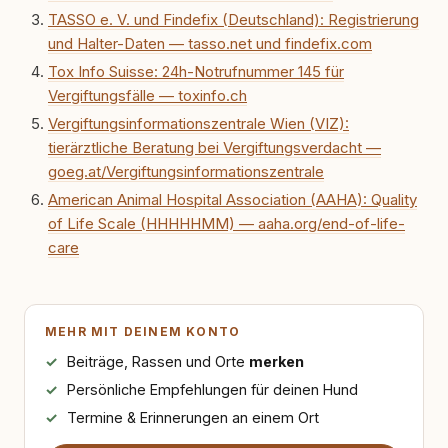
redaktionell, veröffentliche Texte und betreue
TASSO e. V. und Findefix (Deutschland): Registrierung
die Social-Media-Kanäle. Mein Blick richtet
und Halter-Daten — tasso.net und findefix.com
sich dabei immer auf das grosse Ganze:
Welche Themen sind relevant? Welche
Tox Info Suisse: 24h-Notrufnummer 145 für
Fragen stehen dahinter? Und wie lassen sich
Vergiftungsfälle — toxinfo.ch
Inhalte so aufbereiten, dass sie verständlich,
Vergiftungsinformationszentrale Wien (VIZ):
fundiert und für unsere Leser wirklich
hilfreich sind? Ich glaube, dass Emotionen
tierärztliche Beratung bei Vergiftungsverdacht —
allein nicht ausreichen. Gute Entscheidungen
goeg.at/Vergiftungsinformationszentrale
entstehen dort, wo Information,
American Animal Hospital Association (AAHA): Quality
Selbstreflexion und Bereitschaft zum
Hinterfragen zusammenkommen. Mit meinen
of Life Scale (HHHHHMM) — aaha.org/end-of-life-
Texten möchte ich genau dazu beitragen.
care
MEHR MIT DEINEM KONTO
Beiträge, Rassen und Orte
merken
Persönliche Empfehlungen für deinen Hund
Termine & Erinnerungen an einem Ort