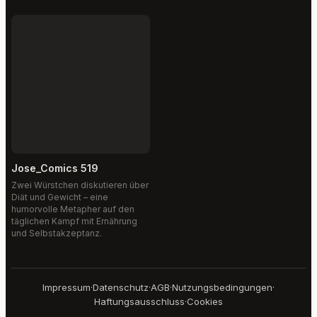
Jose_Comics 519
Zwei Würstchen diskutieren über
Diät und Gewicht – eine
humorvolle Metapher auf den
täglichen Kampf mit Ernährung
und Selbstakzeptanz.
Impressum
·
Datenschutz
·
AGB
·
Nutzungsbedingungen
·
Haftungsausschluss
·
Cookies