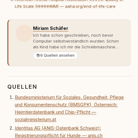
Life Scale (HHHHHMM) — aaha.org/end-of-life-care
Miriam Schäfer
Ich habe schon geschrieben, noch bevor
Computer selbstverständlich wurden. Schon
als Kind habe ich mir die Schreibmaschine
meiner Eltern geschnappt und drauflos
📚
6 Quellen ansehen
getippt: Geschichten, Beobachtungen,
Gedanken. Hauptsache Worte. Mein Zugang
zu Hunde-Themen ist kein klassischer. Lange
Zeit war ich eher skeptisch, geprägt von
weniger guten Erfahrungen. Umso mehr hat
QUELLEN
es mich überrascht, als ich - dank Roger -
erlebt habe, wie verantwortungsvoll und
Bundesministerium für Soziales, Gesundheit, Pflege
bewusst gute Hundehaltung funktionieren
und Konsumentenschutz (BMSGPK), Österreich:
kann. Dieser Perspektivwechsel begleitet
meine Arbeit bis heute. Bei rundum.dog bin ich
Heimtierdatenbank und Chip-Pflicht —
als Content Managerin an vielen Stellen
sozialministerium.at
beteiligt, an denen aus Ideen fertige Beiträge
Identitas AG (ANIS-Datenbank Schweiz):
werden. Ich recherchiere Themen, plane
Inhalte, schreibe Artikel, begleite Gastbeiträge
Registrierungspflicht für Hunde — anis.ch