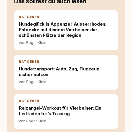
Das solltest du auch lesen
auseinanderzusetzen. Nach meiner Erfahrung
entsteht echte Bindung dort, wo Verständnis
Wissen ersetzt – nicht umgekehrt. Aus dieser
RATGEBER
Entwicklung entstand rundum.dog – ein
Hundeglück in Appenzell Ausserrhoden:
Wissens- und Serviceportal für
Entdecke mit deinem Vierbeiner die
Hundehalter:innen in Deutschland, Österreich
schönsten Plätze der Region
und der Schweiz. Meine Überzeugung:
von Roger Klein
Tierschutz beginnt mit Wissen. Wer seinen
Hund versteht, trifft bessere Entscheidungen –
für ein Zusammenleben, das beiden guttut.
RATGEBER
Hundetransport: Auto, Zug, Flugzeug
sicher nutzen
von Roger Klein
RATGEBER
Reizangel-Workout für Vierbeiner: Ein
Leitfaden für’s Training
von Roger Klein