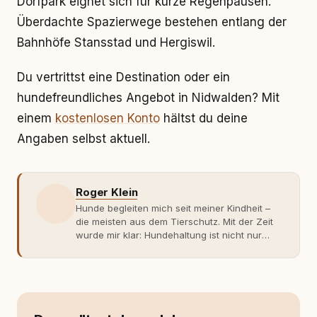
Dorfpark eignet sich für kurze Regenpausen.
Überdachte Spazierwege bestehen entlang der
Bahnhöfe Stansstad und Hergiswil.
Du vertrittst eine Destination oder ein
hundefreundliches Angebot in Nidwalden? Mit
einem
kostenlosen Konto
hältst du deine
Angaben selbst aktuell.
Roger Klein
Hunde begleiten mich seit meiner Kindheit –
die meisten aus dem Tierschutz. Mit der Zeit
wurde mir klar: Hundehaltung ist nicht nur
Gefühl, sondern Verantwortung und
Fachwissen. Der Wendepunkt kam mit meinem
ersten Welpen. Plötzlich reichte Erfahrung
allein nicht mehr. Ich begann mich intensiv mit
Verhaltensbiologie, Trainingsethik und
moderner Hundeerziehung