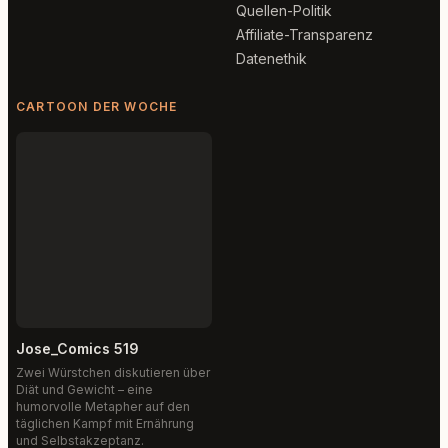
Quellen-Politik
Affiliate-Transparenz
Datenethik
CARTOON DER WOCHE
Jose_Comics 519
Zwei Würstchen diskutieren über
Diät und Gewicht – eine
humorvolle Metapher auf den
täglichen Kampf mit Ernährung
und Selbstakzeptanz.