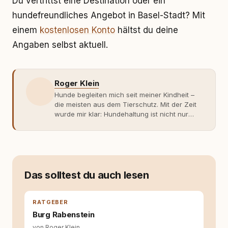
Du vertrittst eine Destination oder ein
hundefreundliches Angebot in Basel-Stadt? Mit
einem
kostenlosen Konto
hältst du deine
Angaben selbst aktuell.
Roger Klein
Hunde begleiten mich seit meiner Kindheit –
die meisten aus dem Tierschutz. Mit der Zeit
wurde mir klar: Hundehaltung ist nicht nur
Gefühl, sondern Verantwortung und
Fachwissen. Der Wendepunkt kam mit meinem
ersten Welpen. Plötzlich reichte Erfahrung
allein nicht mehr. Ich begann mich intensiv mit
Verhaltensbiologie, Trainingsethik und
moderner Hundeerziehung
Das solltest du auch lesen
auseinanderzusetzen. Nach meiner Erfahrung
entsteht echte Bindung dort, wo Verständnis
Wissen ersetzt – nicht umgekehrt. Aus dieser
RATGEBER
Entwicklung entstand rundum.dog – ein
Burg Rabenstein
Wissens- und Serviceportal für
von Roger Klein