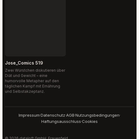
Jose_Comics 519
Zwei Würstchen diskutieren über
Diät und Gewicht – eine
humorvolle Metapher auf den
täglichen Kampf mit Ernährung
und Selbstakzeptanz.
Impressum
·
Datenschutz
·
AGB
·
Nutzungsbedingungen
·
Haftungsausschluss
·
Cookies
© 2026 dataloft GmbH, Frauenfeld