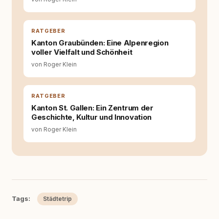
Hundehalter:innen in Deutschland, Österreich
und der Schweiz. Meine Überzeugung:
Tierschutz beginnt mit Wissen. Wer seinen
Hund versteht, trifft bessere Entscheidungen –
RATGEBER
für ein Zusammenleben, das beiden guttut.
Kanton Graubünden: Eine Alpenregion
voller Vielfalt und Schönheit
von Roger Klein
RATGEBER
Kanton St. Gallen: Ein Zentrum der
Geschichte, Kultur und Innovation
von Roger Klein
Tags:
Städtetrip