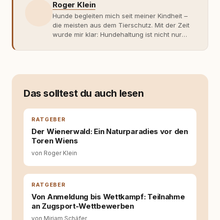
Roger Klein
Hunde begleiten mich seit meiner Kindheit –
die meisten aus dem Tierschutz. Mit der Zeit
wurde mir klar: Hundehaltung ist nicht nur
Gefühl, sondern Verantwortung und
Fachwissen. Der Wendepunkt kam mit meinem
ersten Welpen. Plötzlich reichte Erfahrung
allein nicht mehr. Ich begann mich intensiv mit
Verhaltensbiologie, Trainingsethik und
moderner Hundeerziehung
Das solltest du auch lesen
auseinanderzusetzen. Nach meiner Erfahrung
entsteht echte Bindung dort, wo Verständnis
Wissen ersetzt – nicht umgekehrt. Aus dieser
RATGEBER
Entwicklung entstand rundum.dog – ein
Der Wienerwald: Ein Naturparadies vor den
Wissens- und Serviceportal für
Toren Wiens
Hundehalter:innen in Deutschland, Österreich
von Roger Klein
und der Schweiz. Meine Überzeugung:
Tierschutz beginnt mit Wissen. Wer seinen
Hund versteht, trifft bessere Entscheidungen –
für ein Zusammenleben, das beiden guttut.
RATGEBER
Von Anmeldung bis Wettkampf: Teilnahme
an Zugsport-Wettbewerben
von Miriam Schäfer