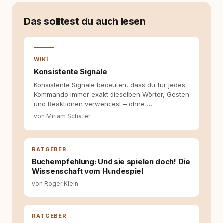
Verhaltensbiologie, Trainingsethik und
moderner Hundeerziehung
Das solltest du auch lesen
auseinanderzusetzen. Nach meiner Erfahrung
entsteht echte Bindung dort, wo Verständnis
Wissen ersetzt – nicht umgekehrt. Aus dieser
Entwicklung entstand rundum.dog – ein
WIKI
Wissens- und Serviceportal für
Konsistente Signale
Hundehalter:innen in Deutschland, Österreich
Konsistente Signale bedeuten, dass du für jedes
und der Schweiz. Meine Überzeugung:
Kommando immer exakt dieselben Wörter, Gesten
Tierschutz beginnt mit Wissen. Wer seinen
und Reaktionen verwendest – ohne …
Hund versteht, trifft bessere Entscheidungen –
für ein Zusammenleben, das beiden guttut.
von Miriam Schäfer
RATGEBER
Buchempfehlung: Und sie spielen doch! Die
Wissenschaft vom Hundespiel
von Roger Klein
RATGEBER