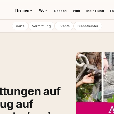
Themen
Wo
Rassen
Wiki
Mein Hund
Fü
Karte
Vermittlung
Events
Dienstleister
ettungen auf
rug auf