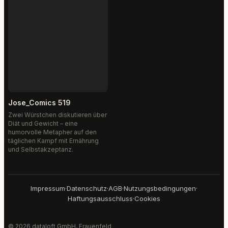
Jose_Comics 519
Zwei Würstchen diskutieren über
Diät und Gewicht – eine
humorvolle Metapher auf den
täglichen Kampf mit Ernährung
und Selbstakzeptanz.
Impressum
·
Datenschutz
·
AGB
·
Nutzungsbedingungen
·
Haftungsausschluss
·
Cookies
© 2026 dataloft GmbH, Frauenfeld