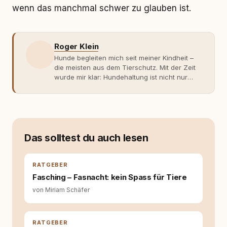
wenn das manchmal schwer zu glauben ist.
Roger Klein
Hunde begleiten mich seit meiner Kindheit –
die meisten aus dem Tierschutz. Mit der Zeit
wurde mir klar: Hundehaltung ist nicht nur
Gefühl, sondern Verantwortung und
Fachwissen. Der Wendepunkt kam mit meinem
ersten Welpen. Plötzlich reichte Erfahrung
allein nicht mehr. Ich begann mich intensiv mit
Verhaltensbiologie, Trainingsethik und
moderner Hundeerziehung
Das solltest du auch lesen
auseinanderzusetzen. Nach meiner Erfahrung
entsteht echte Bindung dort, wo Verständnis
Wissen ersetzt – nicht umgekehrt. Aus dieser
RATGEBER
Entwicklung entstand rundum.dog – ein
Fasching – Fasnacht: kein Spass für Tiere
Wissens- und Serviceportal für
von Miriam Schäfer
Hundehalter:innen in Deutschland, Österreich
und der Schweiz. Meine Überzeugung:
Tierschutz beginnt mit Wissen. Wer seinen
Hund versteht, trifft bessere Entscheidungen –
RATGEBER