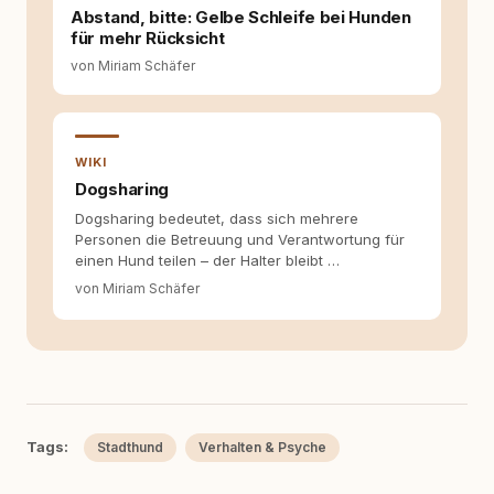
für ein Zusammenleben, das beiden guttut.
Abstand, bitte: Gelbe Schleife bei Hunden
für mehr Rücksicht
von Miriam Schäfer
WIKI
Dogsharing
Dogsharing bedeutet, dass sich mehrere
Personen die Betreuung und Verantwortung für
einen Hund teilen – der Halter bleibt …
von Miriam Schäfer
Tags:
Stadthund
Verhalten & Psyche