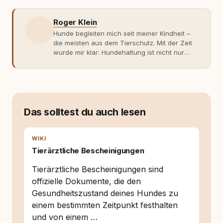
Roger Klein
Hunde begleiten mich seit meiner Kindheit –
die meisten aus dem Tierschutz. Mit der Zeit
wurde mir klar: Hundehaltung ist nicht nur
Gefühl, sondern Verantwortung und
Fachwissen. Der Wendepunkt kam mit meinem
ersten Welpen. Plötzlich reichte Erfahrung
allein nicht mehr. Ich begann mich intensiv mit
Verhaltensbiologie, Trainingsethik und
moderner Hundeerziehung
Das solltest du auch lesen
auseinanderzusetzen. Nach meiner Erfahrung
entsteht echte Bindung dort, wo Verständnis
Wissen ersetzt – nicht umgekehrt. Aus dieser
WIKI
Entwicklung entstand rundum.dog – ein
Tierärztliche Bescheinigungen
Wissens- und Serviceportal für
Hundehalter:innen in Deutschland, Österreich
Tierärztliche Bescheinigungen sind
und der Schweiz. Meine Überzeugung:
offizielle Dokumente, die den
Tierschutz beginnt mit Wissen. Wer seinen
Gesundheitszustand deines Hundes zu
Hund versteht, trifft bessere Entscheidungen –
für ein Zusammenleben, das beiden guttut.
einem bestimmten Zeitpunkt festhalten
und von einem …