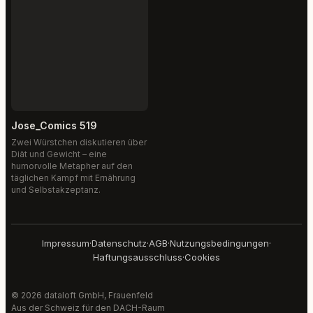
Jose_Comics 519
Zwei Würstchen diskutieren über
Diät und Gewicht – eine
humorvolle Metapher auf den
täglichen Kampf mit Ernährung
und Selbstakzeptanz.
Impressum
·
Datenschutz
·
AGB
·
Nutzungsbedingungen
·
Haftungsausschluss
·
Cookies
© 2026 dataloft GmbH, Frauenfeld
Aus der Schweiz für den DACH-Raum