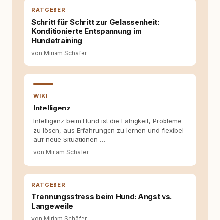
Wissen ersetzt – nicht umgekehrt. Aus dieser
RATGEBER
Entwicklung entstand rundum.dog – ein
Schritt für Schritt zur Gelassenheit:
Wissens- und Serviceportal für
Konditionierte Entspannung im
Hundehalter:innen in Deutschland, Österreich
Hundetraining
und der Schweiz. Meine Überzeugung:
von Miriam Schäfer
Tierschutz beginnt mit Wissen. Wer seinen
Hund versteht, trifft bessere Entscheidungen –
für ein Zusammenleben, das beiden guttut.
WIKI
Intelligenz
Intelligenz beim Hund ist die Fähigkeit, Probleme
zu lösen, aus Erfahrungen zu lernen und flexibel
auf neue Situationen …
von Miriam Schäfer
RATGEBER
Trennungsstress beim Hund: Angst vs.
Langeweile
von Miriam Schäfer