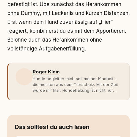
gefestigt ist. Übe zunächst das Herankommen
ohne Dummy, mit Leckerlis und kurzen Distanzen.
Erst wenn dein Hund zuverlässig auf „Hier“
reagiert, kombinierst du es mit dem Apportieren.
Belohne auch das Herankommen ohne
vollständige Aufgabenerfüllung.
Roger Klein
Hunde begleiten mich seit meiner Kindheit –
die meisten aus dem Tierschutz. Mit der Zeit
wurde mir klar: Hundehaltung ist nicht nur
Gefühl, sondern Verantwortung und
Fachwissen. Der Wendepunkt kam mit meinem
ersten Welpen. Plötzlich reichte Erfahrung
allein nicht mehr. Ich begann mich intensiv mit
Verhaltensbiologie, Trainingsethik und
moderner Hundeerziehung
Das solltest du auch lesen
auseinanderzusetzen. Nach meiner Erfahrung
entsteht echte Bindung dort, wo Verständnis