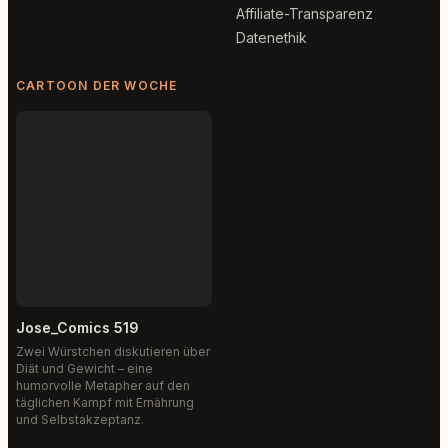
Affiliate-Transparenz
Datenethik
CARTOON DER WOCHE
Jose_Comics 519
Zwei Würstchen diskutieren über
Diät und Gewicht – eine
humorvolle Metapher auf den
täglichen Kampf mit Ernährung
und Selbstakzeptanz.