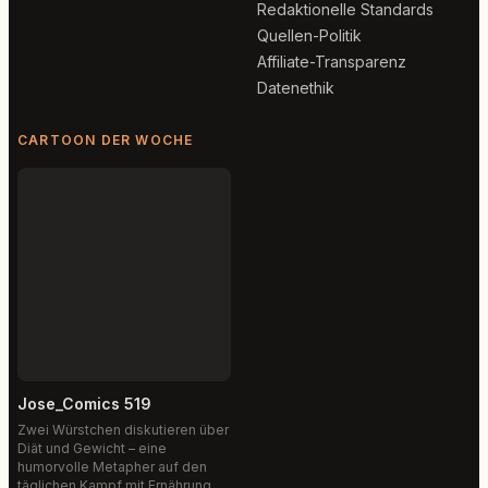
Redaktionelle Standards
Quellen-Politik
Affiliate-Transparenz
Datenethik
CARTOON DER WOCHE
Jose_Comics 519
Zwei Würstchen diskutieren über
Diät und Gewicht – eine
humorvolle Metapher auf den
täglichen Kampf mit Ernährung