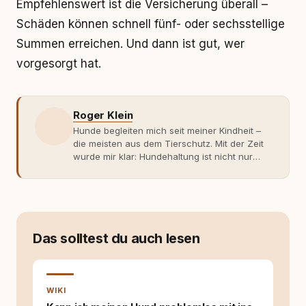
Empfehlenswert ist die Versicherung überall –
Schäden können schnell fünf- oder sechsstellige
Summen erreichen. Und dann ist gut, wer
vorgesorgt hat.
Roger Klein
Hunde begleiten mich seit meiner Kindheit –
die meisten aus dem Tierschutz. Mit der Zeit
wurde mir klar: Hundehaltung ist nicht nur
Gefühl, sondern Verantwortung und
Fachwissen. Der Wendepunkt kam mit meinem
ersten Welpen. Plötzlich reichte Erfahrung
allein nicht mehr. Ich begann mich intensiv mit
Verhaltensbiologie, Trainingsethik und
moderner Hundeerziehung
Das solltest du auch lesen
auseinanderzusetzen. Nach meiner Erfahrung
entsteht echte Bindung dort, wo Verständnis
Wissen ersetzt – nicht umgekehrt. Aus dieser
Entwicklung entstand rundum.dog – ein
WIKI
Wissens- und Serviceportal für