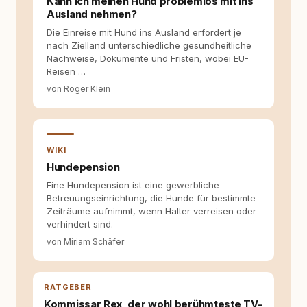
Kann ich meinen Hund problemlos mit ins
Hundehalter:innen in Deutschland, Österreich
Ausland nehmen?
und der Schweiz. Meine Überzeugung:
Die Einreise mit Hund ins Ausland erfordert je
Tierschutz beginnt mit Wissen. Wer seinen
nach Zielland unterschiedliche gesundheitliche
Hund versteht, trifft bessere Entscheidungen –
Nachweise, Dokumente und Fristen, wobei EU-
für ein Zusammenleben, das beiden guttut.
Reisen …
von Roger Klein
WIKI
Hundepension
Eine Hundepension ist eine gewerbliche
Betreuungseinrichtung, die Hunde für bestimmte
Zeiträume aufnimmt, wenn Halter verreisen oder
verhindert sind.
von Miriam Schäfer
RATGEBER
Kommissar Rex, der wohl berühmteste TV-