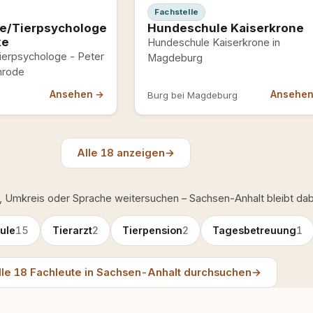
Fachstelle
e/Tierpsychologe
Hundeschule Kaiserkrone
ke
Hundeschule Kaiserkrone in
erpsychologe - Peter
Magdeburg
nrode
Ansehen →
Ansehe
Burg bei Magdeburg
Alle 18 anzeigen
→
, Umkreis oder Sprache weitersuchen – Sachsen-Anhalt bleibt dab
ule
15
Tierarzt
2
Tierpension
2
Tagesbetreuung
1
lle 18 Fachleute in Sachsen-Anhalt durchsuchen
→