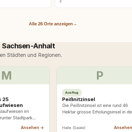
3
Alle 26 Orte anzeigen
→
d Sachsen-Anhalt
len Städten und Regionen.
M
P
Ausflug
 25
Peißnitzinsel
ufwiesen
Die Peißnitzinsel ist eine rund 46
uslaufwiesen im
Hektar grosse Erholungsinsel in de
runter Stadtpark
Saale und eines der beliebtesten
ste
Ausflugsziele in…
Ansehen →
Ansehe
Halle (Saale)
nde Grünfläche, auf