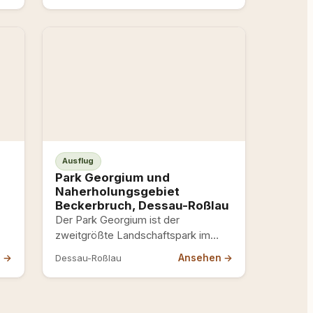
Südpark…
Ausflug
Park Georgium und
Naherholungsgebiet
Beckerbruch, Dessau-Roßlau
Der Park Georgium ist der
n
zweitgrößte Landschaftspark im
Dessau-Wörlitzer Gartenreich –
n →
Ansehen →
Dessau-Roßlau
UNESCO-Welterbe, betreut von der
Stadt Dessau-Roßlau. Zur…