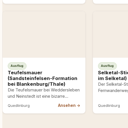
einer Elbinsel
Florapark. Let
Ausflug
Ausflug
Teufelsmauer
Selketal-St
(Sandsteinfelsen-Formation
im Selketal)
bei Blankenburg/Thale)
Der Selketal-Sti
Die Teufelsmauer bei Weddersleben
Fernwanderweg 
und Neinstedt ist eine bizarre
Kilometer, mittl
Felsformation aus Sandstein – rund
Schwierigkeitsgr
Ansehen →
Quedlinburg
Quedlinburg
83 Millionen Jahre alt,…
am Bahnhof St