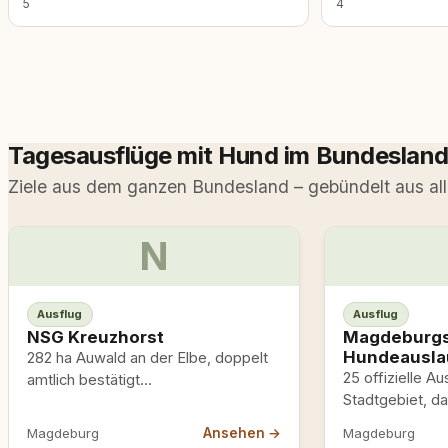
5
4
Tagesausflüge mit Hund im Bundeslan
Ziele aus dem ganzen Bundesland – gebündelt aus al
N
Ausflug
Ausflug
NSG Kreuzhorst
Magdeburgs
Hundeausla
282 ha Auwald an der Elbe, doppelt
25 offizielle A
amtlich bestätigt
Stadtgebiet, da
(Landesverwaltungsamt Sachsen-
Rotehorn (grös
Anhalt und Stadt Magdeburg),
Ansehen →
Magdeburg
Magdeburg
zusammenhänge
Lebensraum des Elbebibers. Keine…