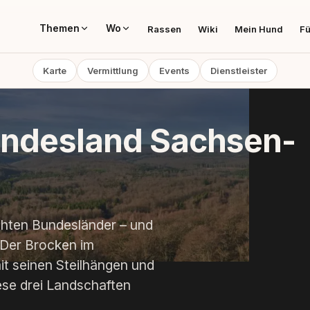
Themen
Wo
Rassen
Wiki
Mein Hund
Fü
Karte
Vermittlung
Events
Dienstleister
undesland Sachsen-
chten Bundesländer – und
 Der Brocken im
it seinen Steilhängen und
ese drei Landschaften