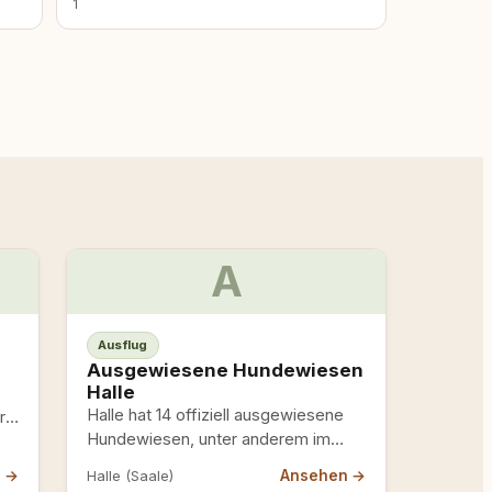
1
A
Ausflug
Ausgewiesene Hundewiesen
Halle
Halle hat 14 offiziell ausgewiesene
r
Hundewiesen, unter anderem im
Stadtpark an der Magdeburger
n →
Ansehen →
Halle (Saale)
Strasse (eingezäunt) und im