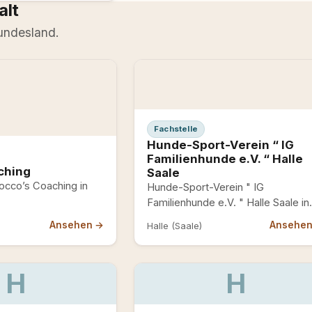
alt
undesland.
Fachstelle
Hunde-Sport-Verein “ IG
Familienhunde e.V. “ Halle
ching
Saale
cco’s Coaching in
Hunde-Sport-Verein " IG
Familienhunde e.V. " Halle Saale in
Halle Saale
Ansehen →
Ansehe
Halle (Saale)
H
H