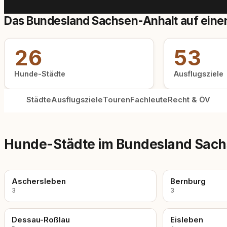
Das Bundesland Sachsen-Anhalt auf einen
26
53
Hunde-Städte
Ausflugsziele
Städte
Ausflugsziele
Touren
Fachleute
Recht & ÖV
Hunde-Städte im Bundesland Sac
Aschersleben
Bernburg
3
3
Dessau-Roßlau
Eisleben