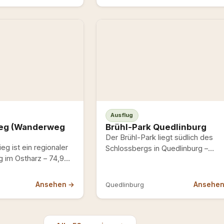
), Lerchenwuhne und
ztere…
Ausflug
ieg (Wanderweg
Brühl-Park Quedlinburg
Der Brühl-Park liegt südlich des
eg ist ein regionaler
Schlossbergs in Quedlinburg –
im Ostharz – 74,9
historisch gewachsen, Teil der alte
erer
Stiftsgärten. Zusammen mit dem…
ad, offizieller Start
Ansehen →
Ansehe
Quedlinburg
iege,…