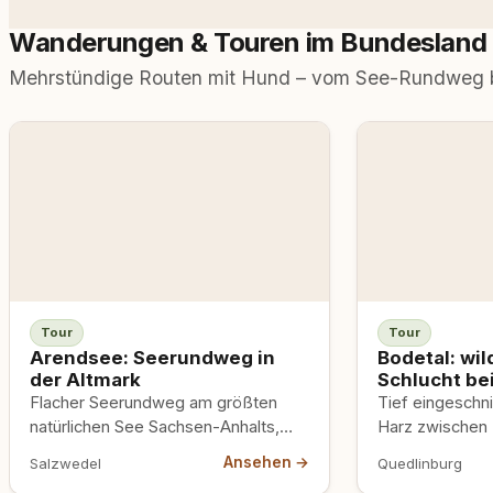
Wanderungen & Touren im Bundesland
Mehrstündige Routen mit Hund – vom See-Rundweg bi
Tour
Tour
Arendsee: Seerundweg in
Bodetal: wi
der Altmark
Schlucht be
Flacher Seerundweg am größten
Tief eingeschni
natürlichen See Sachsen-Anhalts,
Harz zwischen 
einem Erdfallsee in der Altmark.
Steile, felsige
Ansehen →
Salzwedel
Quedlinburg
Leinenpflicht, im Strandbad
Naturschutzgebi