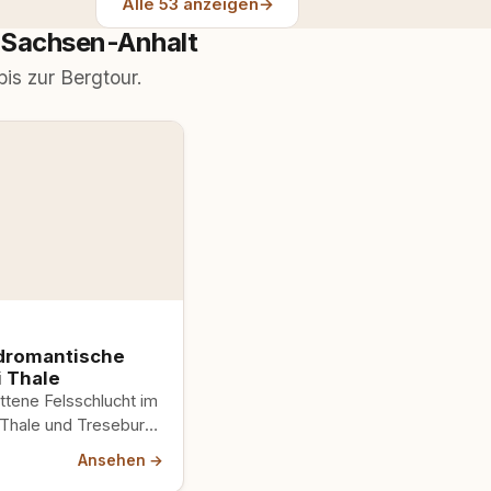
Alle 53 anzeigen
→
 Sachsen-Anhalt
s zur Bergtour.
ldromantische
i Thale
ttene Felsschlucht im
Thale und Treseburg.
 Wege,
Ansehen →
et mit Leinenpflicht.