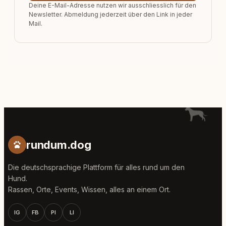
Deine E-Mail-Adresse nutzen wir ausschliesslich für den
Newsletter. Abmeldung jederzeit über den Link in jeder
Mail.
rundum.dog
Die deutschsprachige Plattform für alles rund um den
Hund.
Rassen, Orte, Events, Wissen, alles an einem Ort.
IG
FB
PI
LI