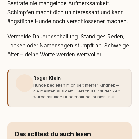
Bestrafe nie mangelnde Aufmerksamkeit.
Schimpfen macht dich uninteressant und kann
ängstliche Hunde noch verschlossener machen.
Vermeide Dauerbeschallung. Ständiges Reden,
Locken oder Namensagen stumpft ab. Schweige
öfter – deine Worte werden wertvoller.
Roger Klein
Hunde begleiten mich seit meiner Kindheit –
die meisten aus dem Tierschutz. Mit der Zeit
wurde mir klar: Hundehaltung ist nicht nur
Gefühl, sondern Verantwortung und
Fachwissen. Der Wendepunkt kam mit meinem
ersten Welpen. Plötzlich reichte Erfahrung
allein nicht mehr. Ich begann mich intensiv mit
Verhaltensbiologie, Trainingsethik und
moderner Hundeerziehung
Das solltest du auch lesen
auseinanderzusetzen. Nach meiner Erfahrung