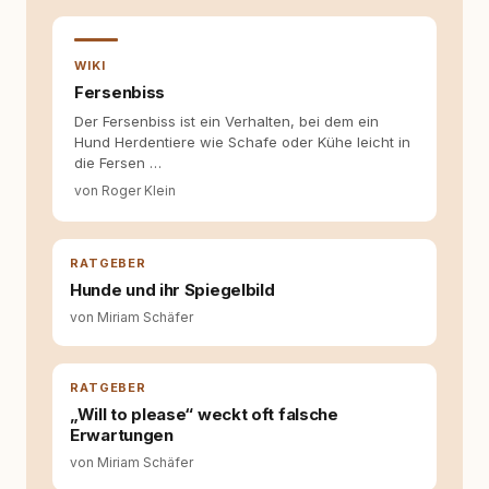
entsteht echte Bindung dort, wo Verständnis
Wissen ersetzt – nicht umgekehrt. Aus dieser
Entwicklung entstand rundum.dog – ein
WIKI
Wissens- und Serviceportal für
Fersenbiss
Hundehalter:innen in Deutschland, Österreich
Der Fersenbiss ist ein Verhalten, bei dem ein
und der Schweiz. Meine Überzeugung:
Hund Herdentiere wie Schafe oder Kühe leicht in
Tierschutz beginnt mit Wissen. Wer seinen
die Fersen …
Hund versteht, trifft bessere Entscheidungen –
für ein Zusammenleben, das beiden guttut.
von Roger Klein
RATGEBER
Hunde und ihr Spiegelbild
von Miriam Schäfer
RATGEBER
„Will to please“ weckt oft falsche
Erwartungen
von Miriam Schäfer