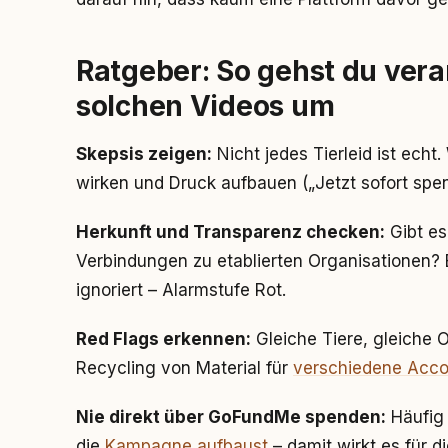
Ratgeber: So gehst du vera
solchen Videos um
Skepsis zeigen:
Nicht jedes Tierleid ist ech
wirken und Druck aufbauen („Jetzt sofort spen
Herkunft und Transparenz checken:
Gibt es
Verbindungen zu etablierten Organisationen? B
ignoriert – Alarmstufe Rot.
Red Flags erkennen:
Gleiche Tiere, gleiche O
Recycling von Material für
verschiedene Acco
Nie direkt über GoFundMe spenden:
Häufig 
die
Kampagne aufbaust
– damit wirkt es für di