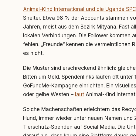
Animal-Kind International und die Uganda SP
Shelter. Etwa 98 % der Accounts stammen v
Jahren, meist aus dem Bezirk Mityana. Fast al
lokalen Verbindungen. Die Follower kommen 
fehlen. „Freunde“ kennen die vermeintlichen Re
es nicht.
Die Muster sind erschreckend ähnlich: gleich
Bitten um Geld. Spendenlinks laufen oft unter
GoFundMe-Kampagne einrichten. Ein visuelle
oder gelbe Westen –
laut
Animal-Kind Internat
Solche Machenschaften erleichtern das Recycl
Hund, immer wieder unter neuen Namen und Z
Tierschutz-Spenden auf Social Media. Die Unt
darauf hin, dass kaum eine Plattform davor ges