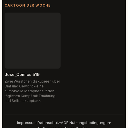
CARTOON DER WOCHE
Jose_Comics 519
Zwei Würstchen diskutieren über
Diät und Gewicht – eine
humorvolle Metapher auf den
täglichen Kampf mit Ernährung
und Selbstakzeptanz.
Impressum
·
Datenschutz
·
AGB
·
Nutzungsbedingungen
·