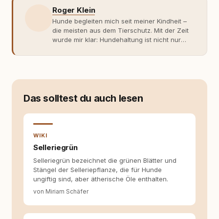
Roger Klein
Hunde begleiten mich seit meiner Kindheit –
die meisten aus dem Tierschutz. Mit der Zeit
wurde mir klar: Hundehaltung ist nicht nur
Gefühl, sondern Verantwortung und
Fachwissen. Der Wendepunkt kam mit meinem
ersten Welpen. Plötzlich reichte Erfahrung
allein nicht mehr. Ich begann mich intensiv mit
Verhaltensbiologie, Trainingsethik und
moderner Hundeerziehung
Das solltest du auch lesen
auseinanderzusetzen. Nach meiner Erfahrung
entsteht echte Bindung dort, wo Verständnis
Wissen ersetzt – nicht umgekehrt. Aus dieser
Entwicklung entstand rundum.dog – ein
WIKI
Wissens- und Serviceportal für
Selleriegrün
Hundehalter:innen in Deutschland, Österreich
Selleriegrün bezeichnet die grünen Blätter und
und der Schweiz. Meine Überzeugung:
Stängel der Selleriepflanze, die für Hunde
Tierschutz beginnt mit Wissen. Wer seinen
ungiftig sind, aber ätherische Öle enthalten.
Hund versteht, trifft bessere Entscheidungen –
für ein Zusammenleben, das beiden guttut.
von Miriam Schäfer