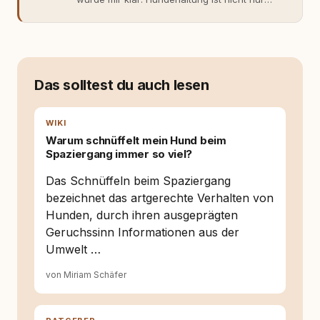
Gefühl, sondern Verantwortung und
Fachwissen. Der Wendepunkt kam mit meinem
ersten Welpen. Plötzlich reichte Erfahrung
allein nicht mehr. Ich begann mich intensiv mit
Verhaltensbiologie, Trainingsethik und
moderner Hundeerziehung
Das solltest du auch lesen
auseinanderzusetzen. Nach meiner Erfahrung
entsteht echte Bindung dort, wo Verständnis
Wissen ersetzt – nicht umgekehrt. Aus dieser
WIKI
Entwicklung entstand rundum.dog – ein
Warum schnüffelt mein Hund beim
Wissens- und Serviceportal für
Spaziergang immer so viel?
Hundehalter:innen in Deutschland, Österreich
und der Schweiz. Meine Überzeugung:
Das Schnüffeln beim Spaziergang
Tierschutz beginnt mit Wissen. Wer seinen
bezeichnet das artgerechte Verhalten von
Hund versteht, trifft bessere Entscheidungen –
Hunden, durch ihren ausgeprägten
für ein Zusammenleben, das beiden guttut.
Geruchssinn Informationen aus der
Umwelt …
von Miriam Schäfer