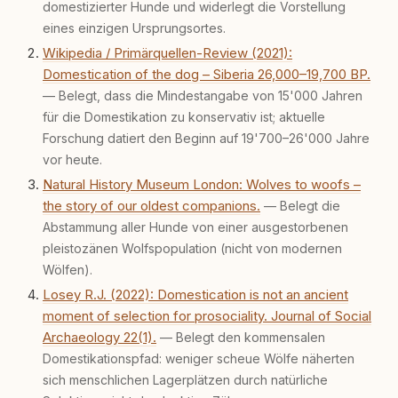
domestizierter Hunde und widerlegt die Vorstellung
Tierschutz beginnt mit Wissen. Wer seinen
eines einzigen Ursprungsortes.
Hund versteht, trifft bessere Entscheidungen –
für ein Zusammenleben, das beiden guttut.
Wikipedia / Primärquellen-Review (2021):
Domestication of the dog – Siberia 26,000–19,700 BP.
— Belegt, dass die Mindestangabe von 15'000 Jahren
für die Domestikation zu konservativ ist; aktuelle
Forschung datiert den Beginn auf 19'700–26'000 Jahre
vor heute.
Natural History Museum London: Wolves to woofs –
the story of our oldest companions.
— Belegt die
Abstammung aller Hunde von einer ausgestorbenen
pleistozänen Wolfspopulation (nicht von modernen
Wölfen).
Losey R.J. (2022): Domestication is not an ancient
moment of selection for prosociality. Journal of Social
Archaeology 22(1).
— Belegt den kommensalen
Domestikationspfad: weniger scheue Wölfe näherten
sich menschlichen Lagerplätzen durch natürliche