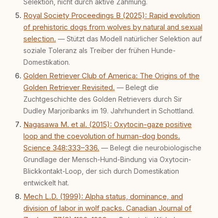
Selektion, nicht durch aktive Zähmung.
Royal Society Proceedings B (2025): Rapid evolution
of prehistoric dogs from wolves by natural and sexual
selection.
— Stützt das Modell natürlicher Selektion auf
soziale Toleranz als Treiber der frühen Hunde-
Domestikation.
Golden Retriever Club of America: The Origins of the
Golden Retriever Revisited.
— Belegt die
Zuchtgeschichte des Golden Retrievers durch Sir
Dudley Marjoribanks im 19. Jahrhundert in Schottland.
Nagasawa M. et al. (2015): Oxytocin-gaze positive
loop and the coevolution of human-dog bonds.
Science 348:333–336.
— Belegt die neurobiologische
Grundlage der Mensch-Hund-Bindung via Oxytocin-
Blickkontakt-Loop, der sich durch Domestikation
entwickelt hat.
Mech L.D. (1999): Alpha status, dominance, and
division of labor in wolf packs. Canadian Journal of