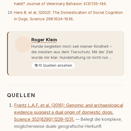
habit? Journal of Veterinary Behavior 4(3):135–144.
Hare B. et al. (2002): The Domestication of Social Cognition
in Dogs. Science 298:1634–1636.
Roger Klein
Hunde begleiten mich seit meiner Kindheit –
die meisten aus dem Tierschutz. Mit der Zeit
wurde mir klar: Hundehaltung ist nicht nur
Gefühl, sondern Verantwortung und
📚
10 Quellen ansehen
Fachwissen. Der Wendepunkt kam mit meinem
ersten Welpen. Plötzlich reichte Erfahrung
allein nicht mehr. Ich begann mich intensiv mit
Verhaltensbiologie, Trainingsethik und
moderner Hundeerziehung
QUELLEN
auseinanderzusetzen. Nach meiner Erfahrung
entsteht echte Bindung dort, wo Verständnis
Frantz L.A.F. et al. (2016): Genomic and archaeological
Wissen ersetzt – nicht umgekehrt. Aus dieser
evidence suggest a dual origin of domestic dogs.
Entwicklung entstand rundum.dog – ein
Wissens- und Serviceportal für
Science 352(6290):1228–1231.
— Belegt die komplexe,
Hundehalter:innen in Deutschland, Österreich
möglicherweise duale geografische Herkunft
und der Schweiz. Meine Überzeugung: