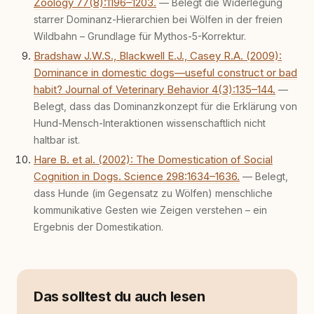
Zoology 77(8):1196–1203.
— Belegt die Widerlegung
starrer Dominanz-Hierarchien bei Wölfen in der freien
Wildbahn – Grundlage für Mythos-5-Korrektur.
Bradshaw J.W.S., Blackwell E.J., Casey R.A. (2009):
Dominance in domestic dogs—useful construct or bad
habit? Journal of Veterinary Behavior 4(3):135–144.
—
Belegt, dass das Dominanzkonzept für die Erklärung von
Hund-Mensch-Interaktionen wissenschaftlich nicht
haltbar ist.
Hare B. et al. (2002): The Domestication of Social
Cognition in Dogs. Science 298:1634–1636.
— Belegt,
dass Hunde (im Gegensatz zu Wölfen) menschliche
kommunikative Gesten wie Zeigen verstehen – ein
Ergebnis der Domestikation.
Das solltest du auch lesen