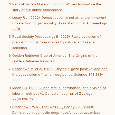
Natural History Museum London: Wolves to woofs – the
story of our oldest companions.
Losey R.J. (2022): Domestication is not an ancient moment
of selection for prosociality. Journal of Social Archaeology
22(1).
Royal Society Proceedings B (2025): Rapid evolution of
prehistoric dogs from wolves by natural and sexual
selection.
Golden Retriever Club of America: The Origins of the
Golden Retriever Revisited.
Nagasawa M. et al. (2015): Oxytocin-gaze positive loop and
the coevolution of human-dog bonds. Science 348:333–
336.
Mech L.D. (1999): Alpha status, dominance, and division of
labor in wolf packs. Canadian Journal of Zoology
77(8):1196–1203.
Bradshaw J.W.S., Blackwell E.J., Casey R.A. (2009):
Dominance in domestic dogs—useful construct or bad