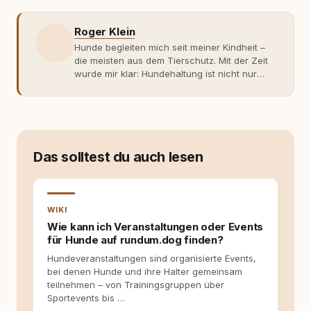
Roger Klein
Hunde begleiten mich seit meiner Kindheit –
die meisten aus dem Tierschutz. Mit der Zeit
wurde mir klar: Hundehaltung ist nicht nur
Gefühl, sondern Verantwortung und
Fachwissen. Der Wendepunkt kam mit meinem
ersten Welpen. Plötzlich reichte Erfahrung
allein nicht mehr. Ich begann mich intensiv mit
Verhaltensbiologie, Trainingsethik und
moderner Hundeerziehung
Das solltest du auch lesen
auseinanderzusetzen. Nach meiner Erfahrung
entsteht echte Bindung dort, wo Verständnis
Wissen ersetzt – nicht umgekehrt. Aus dieser
Entwicklung entstand rundum.dog – ein
WIKI
Wissens- und Serviceportal für
Wie kann ich Veranstaltungen oder Events
Hundehalter:innen in Deutschland, Österreich
für Hunde auf rundum.dog finden?
und der Schweiz. Meine Überzeugung:
Hundeveranstaltungen sind organisierte Events,
Tierschutz beginnt mit Wissen. Wer seinen
bei denen Hunde und ihre Halter gemeinsam
Hund versteht, trifft bessere Entscheidungen –
teilnehmen – von Trainingsgruppen über
für ein Zusammenleben, das beiden guttut.
Sportevents bis …