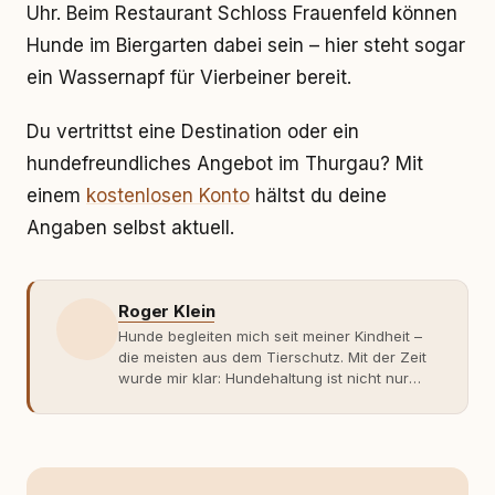
Uhr. Beim Restaurant Schloss Frauenfeld können
Hunde im Biergarten dabei sein – hier steht sogar
ein Wassernapf für Vierbeiner bereit.
Du vertrittst eine Destination oder ein
hundefreundliches Angebot im Thurgau? Mit
einem
kostenlosen Konto
hältst du deine
Angaben selbst aktuell.
Roger Klein
Hunde begleiten mich seit meiner Kindheit –
die meisten aus dem Tierschutz. Mit der Zeit
wurde mir klar: Hundehaltung ist nicht nur
Gefühl, sondern Verantwortung und
Fachwissen. Der Wendepunkt kam mit meinem
ersten Welpen. Plötzlich reichte Erfahrung
allein nicht mehr. Ich begann mich intensiv mit
Verhaltensbiologie, Trainingsethik und