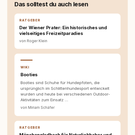
moderner Hundeerziehung
Das solltest du auch lesen
auseinanderzusetzen. Nach meiner Erfahrung
entsteht echte Bindung dort, wo Verständnis
Wissen ersetzt – nicht umgekehrt. Aus dieser
RATGEBER
Entwicklung entstand rundum.dog – ein
Der Wiener Prater: Ein historisches und
Wissens- und Serviceportal für
vielseitiges Freizeitparadies
Hundehalter:innen in Deutschland, Österreich
von Roger Klein
und der Schweiz. Meine Überzeugung:
Tierschutz beginnt mit Wissen. Wer seinen
Hund versteht, trifft bessere Entscheidungen –
für ein Zusammenleben, das beiden guttut.
WIKI
Booties
Booties sind Schuhe für Hundepfoten, die
ursprünglich im Schlittenhundesport entwickelt
wurden und heute bei verschiedenen Outdoor-
Aktivitäten zum Einsatz …
von Miriam Schäfer
RATGEBER
Mönchengladbach für Naturliebhaber und