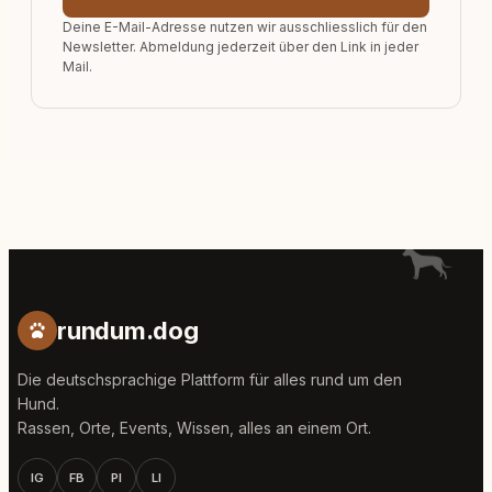
Deine E-Mail-Adresse nutzen wir ausschliesslich für den
Newsletter. Abmeldung jederzeit über den Link in jeder
Mail.
rundum.dog
Die deutschsprachige Plattform für alles rund um den
Hund.
Rassen, Orte, Events, Wissen, alles an einem Ort.
IG
FB
PI
LI