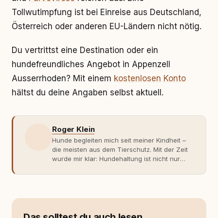
Tollwutimpfung ist bei Einreise aus Deutschland,
Österreich oder anderen EU-Ländern nicht nötig.
Du vertrittst eine Destination oder ein
hundefreundliches Angebot in Appenzell
Ausserrhoden? Mit einem
kostenlosen Konto
hältst du deine Angaben selbst aktuell.
Roger Klein
Hunde begleiten mich seit meiner Kindheit –
die meisten aus dem Tierschutz. Mit der Zeit
wurde mir klar: Hundehaltung ist nicht nur
Gefühl, sondern Verantwortung und
Fachwissen. Der Wendepunkt kam mit meinem
ersten Welpen. Plötzlich reichte Erfahrung
allein nicht mehr. Ich begann mich intensiv mit
Verhaltensbiologie, Trainingsethik und
moderner Hundeerziehung
Das solltest du auch lesen