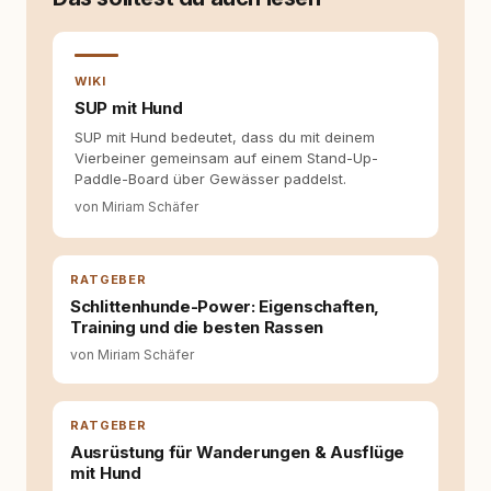
auseinanderzusetzen. Nach meiner Erfahrung
entsteht echte Bindung dort, wo Verständnis
Wissen ersetzt – nicht umgekehrt. Aus dieser
Entwicklung entstand rundum.dog – ein
WIKI
Wissens- und Serviceportal für
SUP mit Hund
Hundehalter:innen in Deutschland, Österreich
SUP mit Hund bedeutet, dass du mit deinem
und der Schweiz. Meine Überzeugung:
Vierbeiner gemeinsam auf einem Stand-Up-
Tierschutz beginnt mit Wissen. Wer seinen
Paddle-Board über Gewässer paddelst.
Hund versteht, trifft bessere Entscheidungen –
für ein Zusammenleben, das beiden guttut.
von Miriam Schäfer
RATGEBER
Schlittenhunde-Power: Eigenschaften,
Training und die besten Rassen
von Miriam Schäfer
RATGEBER
Ausrüstung für Wanderungen & Ausflüge
mit Hund