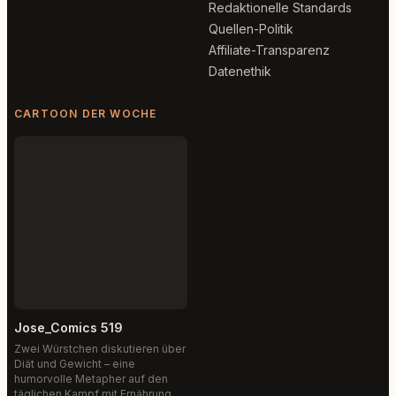
Redaktionelle Standards
Quellen-Politik
Affiliate-Transparenz
Datenethik
CARTOON DER WOCHE
Jose_Comics 519
Zwei Würstchen diskutieren über
Diät und Gewicht – eine
humorvolle Metapher auf den
täglichen Kampf mit Ernährung