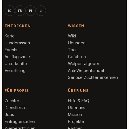
IG
FB
PI
LI
ENTDECKEN
WISSEN
Karte
Wiki
Hunderassen
Übungen
Events
Tools
Ausflugsziele
Gefahren
Unterkünfte
Welpenratgeber
Vermittlung
Anti-Welpenhandel
Seriöse Züchter erkennen
FÜR PROFIS
ÜBER UNS
Züchter
Hilfe & FAQ
Dienstleister
Über uns
Jobs
Mission
Eintrag erstellen
Projekte
Werberichtlinien
Partner