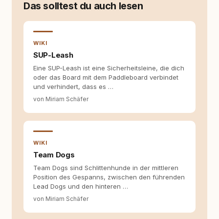
moderner Hundeerziehung
Das solltest du auch lesen
auseinanderzusetzen. Nach meiner Erfahrung
entsteht echte Bindung dort, wo Verständnis
Wissen ersetzt – nicht umgekehrt. Aus dieser
Entwicklung entstand rundum.dog – ein
WIKI
Wissens- und Serviceportal für
SUP-Leash
Hundehalter:innen in Deutschland, Österreich
Eine SUP-Leash ist eine Sicherheitsleine, die dich
und der Schweiz. Meine Überzeugung:
oder das Board mit dem Paddleboard verbindet
Tierschutz beginnt mit Wissen. Wer seinen
und verhindert, dass es …
Hund versteht, trifft bessere Entscheidungen –
für ein Zusammenleben, das beiden guttut.
von Miriam Schäfer
WIKI
Team Dogs
Team Dogs sind Schlittenhunde in der mittleren
Position des Gespanns, zwischen den führenden
Lead Dogs und den hinteren …
von Miriam Schäfer