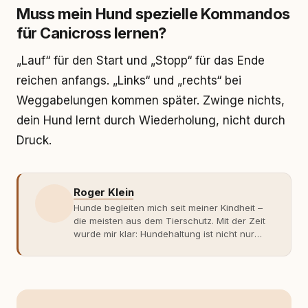
Muss mein Hund spezielle Kommandos
für Canicross lernen?
„Lauf“ für den Start und „Stopp“ für das Ende
reichen anfangs. „Links“ und „rechts“ bei
Weggabelungen kommen später. Zwinge nichts,
dein Hund lernt durch Wiederholung, nicht durch
Druck.
Roger Klein
Hunde begleiten mich seit meiner Kindheit –
die meisten aus dem Tierschutz. Mit der Zeit
wurde mir klar: Hundehaltung ist nicht nur
Gefühl, sondern Verantwortung und
Fachwissen. Der Wendepunkt kam mit meinem
ersten Welpen. Plötzlich reichte Erfahrung
allein nicht mehr. Ich begann mich intensiv mit
Verhaltensbiologie, Trainingsethik und