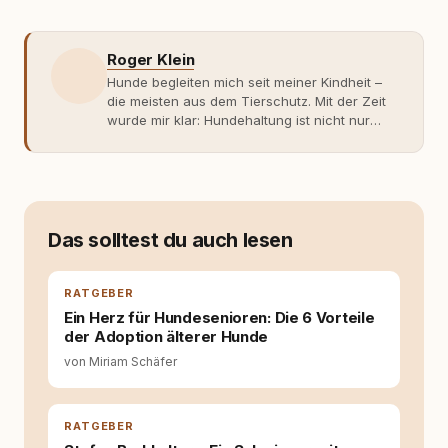
Roger Klein
Hunde begleiten mich seit meiner Kindheit –
die meisten aus dem Tierschutz. Mit der Zeit
wurde mir klar: Hundehaltung ist nicht nur
Gefühl, sondern Verantwortung und
Fachwissen. Der Wendepunkt kam mit meinem
ersten Welpen. Plötzlich reichte Erfahrung
allein nicht mehr. Ich begann mich intensiv mit
Verhaltensbiologie, Trainingsethik und
moderner Hundeerziehung
Das solltest du auch lesen
auseinanderzusetzen. Nach meiner Erfahrung
entsteht echte Bindung dort, wo Verständnis
Wissen ersetzt – nicht umgekehrt. Aus dieser
RATGEBER
Entwicklung entstand rundum.dog – ein
Ein Herz für Hundesenioren: Die 6 Vorteile
Wissens- und Serviceportal für
der Adoption älterer Hunde
Hundehalter:innen in Deutschland, Österreich
von Miriam Schäfer
und der Schweiz. Meine Überzeugung:
Tierschutz beginnt mit Wissen. Wer seinen
Hund versteht, trifft bessere Entscheidungen –
für ein Zusammenleben, das beiden guttut.
RATGEBER