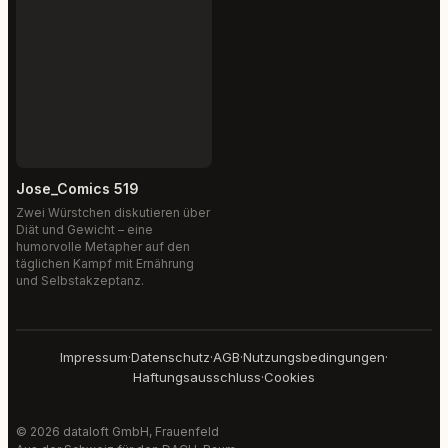
Jose_Comics 519
Zwei Würstchen diskutieren über
Diät und Gewicht – eine
humorvolle Metapher auf den
täglichen Kampf mit Ernährung
und Selbstakzeptanz.
Impressum
·
Datenschutz
·
AGB
·
Nutzungsbedingungen
·
Haftungsausschluss
·
Cookies
© 2026 dataloft GmbH, Frauenfeld