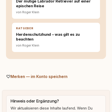
Der mutige Labrador Retriever auf einer
Welche Themen sind relevant? Welche
epischen Reise
Fragen stehen dahinter? Und wie lassen sich
von Roger Klein
Inhalte so aufbereiten, dass sie verständlich,
fundiert und für unsere Leser wirklich
hilfreich sind? Ich glaube, dass Emotionen
allein nicht ausreichen. Gute Entscheidungen
RATGEBER
entstehen dort, wo Information,
Herdenschutzhund – was gilt es zu
Selbstreflexion und Bereitschaft zum
beachten
Hinterfragen zusammenkommen. Mit meinen
von Roger Klein
Texten möchte ich genau dazu beitragen.
Merken — im Konto speichern
Hinweis oder Ergänzung?
Wir aktualisieren diese Inhalte laufend. Wenn Du