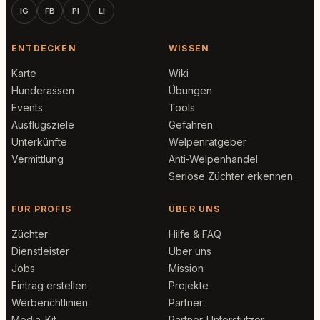
IG
FB
PI
LI
ENTDECKEN
WISSEN
Karte
Wiki
Hunderassen
Übungen
Events
Tools
Ausflugsziele
Gefahren
Unterkünfte
Welpenratgeber
Vermittlung
Anti-Welpenhandel
Seriöse Züchter erkennen
FÜR PROFIS
ÜBER UNS
Züchter
Hilfe & FAQ
Dienstleister
Über uns
Jobs
Mission
Eintrag erstellen
Projekte
Werberichtlinien
Partner
Media-Kit
Partner-Unterstützer