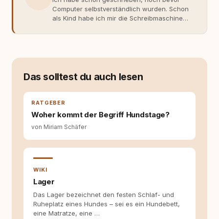
Computer selbstverständlich wurden. Schon
als Kind habe ich mir die Schreibmaschine
meiner Eltern geschnappt und drauflos
getippt: Geschichten, Beobachtungen,
Gedanken. Hauptsache Worte. Mein Zugang
zu Hunde-Themen ist kein klassischer. Lange
Zeit war ich eher skeptisch, geprägt von
weniger guten Erfahrungen. Umso mehr hat
Das solltest du auch lesen
es mich überrascht, als ich - dank Roger -
erlebt habe, wie verantwortungsvoll und
bewusst gute Hundehaltung funktionieren
RATGEBER
kann. Dieser Perspektivwechsel begleitet
Woher kommt der Begriff Hundstage?
meine Arbeit bis heute. Bei rundum.dog bin ich
von Miriam Schäfer
als Content Managerin an vielen Stellen
beteiligt, an denen aus Ideen fertige Beiträge
werden. Ich recherchiere Themen, plane
Inhalte, schreibe Artikel, begleite Gastbeiträge
redaktionell, veröffentliche Texte und betreue
WIKI
die Social-Media-Kanäle. Mein Blick richtet
Lager
sich dabei immer auf das grosse Ganze:
Das Lager bezeichnet den festen Schlaf- und
Welche Themen sind relevant? Welche
Ruheplatz eines Hundes – sei es ein Hundebett,
Fragen stehen dahinter? Und wie lassen sich
eine Matratze, eine …
Inhalte so aufbereiten, dass sie verständlich,