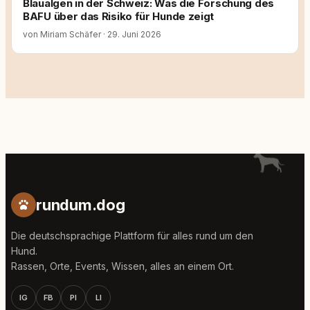
Blaualgen in der Schweiz: Was die Forschung des
BAFU über das Risiko für Hunde zeigt
von Miriam Schäfer
·
29. Juni 2026
rundum.dog
Die deutschsprachige Plattform für alles rund um den
Hund.
Rassen, Orte, Events, Wissen, alles an einem Ort.
IG
FB
PI
LI