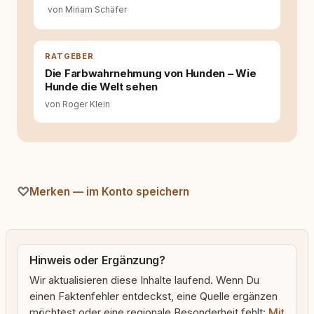
fundiert und für unsere Leser wirklich
von Miriam Schäfer
hilfreich sind? Ich glaube, dass Emotionen
allein nicht ausreichen. Gute Entscheidungen
entstehen dort, wo Information,
RATGEBER
Selbstreflexion und Bereitschaft zum
Hinterfragen zusammenkommen. Mit meinen
Die Farbwahrnehmung von Hunden – Wie
Texten möchte ich genau dazu beitragen.
Hunde die Welt sehen
von Roger Klein
Merken — im Konto speichern
Hinweis oder Ergänzung?
Wir aktualisieren diese Inhalte laufend. Wenn Du
einen Faktenfehler entdeckst, eine Quelle ergänzen
möchtest oder eine regionale Besonderheit fehlt:
Mit