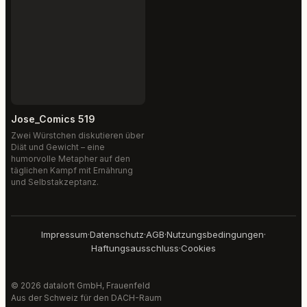
Jose_Comics 519
Zwei Würstchen diskutieren über
Diät und Gewicht – eine
humorvolle Metapher auf den
täglichen Kampf mit Ernährung
und Selbstakzeptanz.
Impressum
·
Datenschutz
·
AGB
·
Nutzungsbedingungen
·
Haftungsausschluss
·
Cookies
© 2026 dataloft GmbH, Frauenfeld
Aus der Schweiz für den DACH-Raum