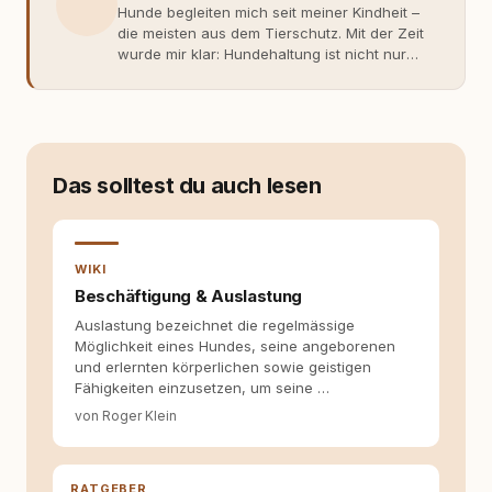
Hunde begleiten mich seit meiner Kindheit –
die meisten aus dem Tierschutz. Mit der Zeit
wurde mir klar: Hundehaltung ist nicht nur
Gefühl, sondern Verantwortung und
Fachwissen. Der Wendepunkt kam mit meinem
ersten Welpen. Plötzlich reichte Erfahrung
allein nicht mehr. Ich begann mich intensiv mit
Verhaltensbiologie, Trainingsethik und
moderner Hundeerziehung
Das solltest du auch lesen
auseinanderzusetzen. Nach meiner Erfahrung
entsteht echte Bindung dort, wo Verständnis
Wissen ersetzt – nicht umgekehrt. Aus dieser
Entwicklung entstand rundum.dog – ein
WIKI
Wissens- und Serviceportal für
Beschäftigung & Auslastung
Hundehalter:innen in Deutschland, Österreich
Auslastung bezeichnet die regelmässige
und der Schweiz. Meine Überzeugung:
Möglichkeit eines Hundes, seine angeborenen
Tierschutz beginnt mit Wissen. Wer seinen
und erlernten körperlichen sowie geistigen
Hund versteht, trifft bessere Entscheidungen –
Fähigkeiten einzusetzen, um seine …
für ein Zusammenleben, das beiden guttut.
von Roger Klein
RATGEBER