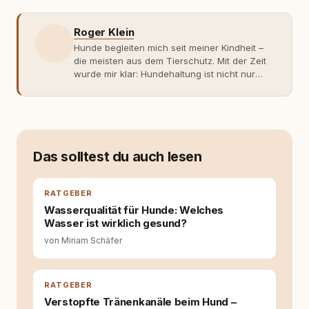
Roger Klein
Hunde begleiten mich seit meiner Kindheit –
die meisten aus dem Tierschutz. Mit der Zeit
wurde mir klar: Hundehaltung ist nicht nur
Gefühl, sondern Verantwortung und
Fachwissen. Der Wendepunkt kam mit meinem
ersten Welpen. Plötzlich reichte Erfahrung
allein nicht mehr. Ich begann mich intensiv mit
Verhaltensbiologie, Trainingsethik und
moderner Hundeerziehung
Das solltest du auch lesen
auseinanderzusetzen. Nach meiner Erfahrung
entsteht echte Bindung dort, wo Verständnis
Wissen ersetzt – nicht umgekehrt. Aus dieser
RATGEBER
Entwicklung entstand rundum.dog – ein
Wasserqualität für Hunde: Welches
Wissens- und Serviceportal für
Wasser ist wirklich gesund?
Hundehalter:innen in Deutschland, Österreich
von Miriam Schäfer
und der Schweiz. Meine Überzeugung:
Tierschutz beginnt mit Wissen. Wer seinen
Hund versteht, trifft bessere Entscheidungen –
für ein Zusammenleben, das beiden guttut.
RATGEBER
Verstopfte Tränenkanäle beim Hund –