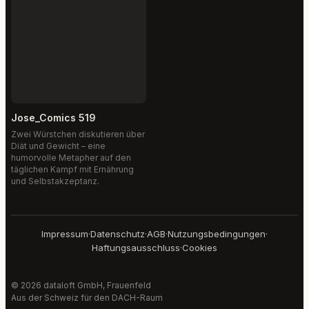
Jose_Comics 519
Zwei Würstchen diskutieren über
Diät und Gewicht – eine
humorvolle Metapher auf den
täglichen Kampf mit Ernährung
und Selbstakzeptanz.
Impressum
·
Datenschutz
·
AGB
·
Nutzungsbedingungen
·
Haftungsausschluss
·
Cookies
© 2026 dataloft GmbH, Frauenfeld
Aus der Schweiz für den DACH-Raum