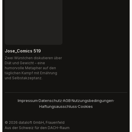
Jose_Comics 519
Zwei Würstchen diskutieren über
Diät und Gewicht – eine
humorvolle Metapher auf den
täglichen Kampf mit Ernährung
und Selbstakzeptanz.
Impressum
·
Datenschutz
·
AGB
·
Nutzungsbedingungen
·
Haftungsausschluss
·
Cookies
© 2026 dataloft GmbH, Frauenfeld
Aus der Schweiz für den DACH-Raum