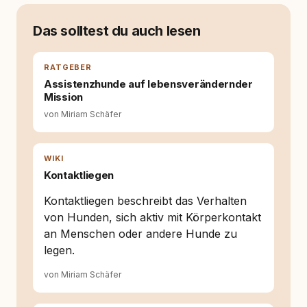
allein nicht mehr. Ich begann mich intensiv mit
Verhaltensbiologie, Trainingsethik und
moderner Hundeerziehung
Das solltest du auch lesen
auseinanderzusetzen. Nach meiner Erfahrung
entsteht echte Bindung dort, wo Verständnis
Wissen ersetzt – nicht umgekehrt. Aus dieser
RATGEBER
Entwicklung entstand rundum.dog – ein
Assistenzhunde auf lebensverändernder
Wissens- und Serviceportal für
Mission
Hundehalter:innen in Deutschland, Österreich
von Miriam Schäfer
und der Schweiz. Meine Überzeugung:
Tierschutz beginnt mit Wissen. Wer seinen
Hund versteht, trifft bessere Entscheidungen –
für ein Zusammenleben, das beiden guttut.
WIKI
Kontaktliegen
Kontaktliegen beschreibt das Verhalten
von Hunden, sich aktiv mit Körperkontakt
an Menschen oder andere Hunde zu
legen.
von Miriam Schäfer