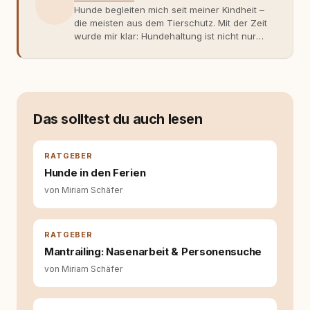
Hunde begleiten mich seit meiner Kindheit –
die meisten aus dem Tierschutz. Mit der Zeit
wurde mir klar: Hundehaltung ist nicht nur
Gefühl, sondern Verantwortung und
Fachwissen. Der Wendepunkt kam mit meinem
ersten Welpen. Plötzlich reichte Erfahrung
allein nicht mehr. Ich begann mich intensiv mit
Verhaltensbiologie, Trainingsethik und
moderner Hundeerziehung
Das solltest du auch lesen
auseinanderzusetzen. Nach meiner Erfahrung
entsteht echte Bindung dort, wo Verständnis
Wissen ersetzt – nicht umgekehrt. Aus dieser
RATGEBER
Entwicklung entstand rundum.dog – ein
Hunde in den Ferien
Wissens- und Serviceportal für
von Miriam Schäfer
Hundehalter:innen in Deutschland, Österreich
und der Schweiz. Meine Überzeugung:
Tierschutz beginnt mit Wissen. Wer seinen
Hund versteht, trifft bessere Entscheidungen –
RATGEBER
für ein Zusammenleben, das beiden guttut.
Mantrailing: Nasenarbeit & Personensuche
von Miriam Schäfer