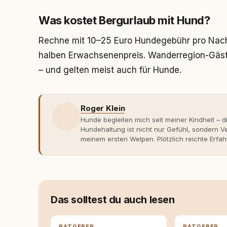
Was kostet Bergurlaub mit Hund?
Rechne mit 10–25 Euro Hundegebühr pro Nach
halben Erwachsenenpreis. Wanderregion-Gästek
– und gelten meist auch für Hunde.
Roger Klein
Hunde begleiten mich seit meiner Kindheit – d
Hundehaltung ist nicht nur Gefühl, sondern
meinem ersten Welpen. Plötzlich reichte Erfah
Verhaltensbiologie, Trainingsethik und mod
Erfahrung entsteht echte Bindung dort, wo Ve
Entwicklung entstand rundum.dog – ein Wissen
Deutschland, Österreich und der Schweiz. Me
seinen Hund versteht, trifft bessere Entsche
Das solltest du auch lesen
RATGEBER
RATGEBER