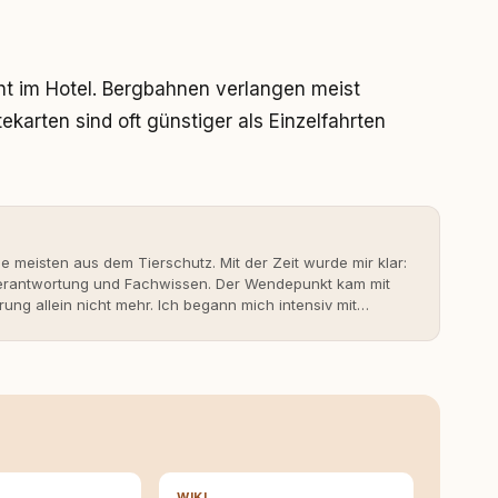
t im Hotel. Bergbahnen verlangen meist
arten sind oft günstiger als Einzelfahrten
ie meisten aus dem Tierschutz. Mit der Zeit wurde mir klar:
 Verantwortung und Fachwissen. Der Wendepunkt kam mit
rung allein nicht mehr. Ich begann mich intensiv mit
erner Hundeerziehung auseinanderzusetzen. Nach meiner
rständnis Wissen ersetzt – nicht umgekehrt. Aus dieser
s- und Serviceportal für Hundehalter:innen in
ine Überzeugung: Tierschutz beginnt mit Wissen. Wer
idungen – für ein Zusammenleben, das beiden guttut.
WIKI