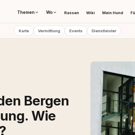
Themen
Wo
Rassen
Wiki
Mein Hund
Fü
Karte
Vermittlung
Events
Dienstleister
 den Bergen
lung. Wie
?