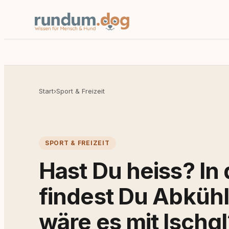
Start
›
Sport & Freizeit
SPORT & FREIZEIT
Hast Du heiss? In
findest Du Abküh
wäre es mit Ischgl