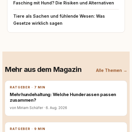
Fasching mit Hund? Die Risiken und Alternativen
Herausgeber verstehen wir rundum.dog als
journalistisches Magazin für
Hundehalterinnen und Hundehalter aus
Tiere als Sachen und fühlende Wesen: Was
unterschiedlichen Lebensrealitäten und mit
Gesetze wirklich sagen
unterschiedlichen Anforderungen. Tierschutz
ist dabei eine zentrale Leitlinie der
redaktionellen Arbeit und wird als
Verantwortung verstanden, die Fachlichkeit,
Alltagstauglichkeit und Praxisbezug verbindet.
Ziel des Magazins ist es, Orientierung zu
bieten und dazu beizutragen, dass Mensch
und Hund als Team verlässlich und nachhaltig
Mehr aus dem Magazin
Alle Themen →
zusammenarbeiten – im Alltag, im Training
und im Sport.
RATGEBER · 7 MIN
Mehrhundehaltung: Welche Hunderassen passen
zusammen?
von Miriam Schäfer
·
6. Aug. 2026
RATGEBER · 9 MIN