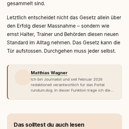
gesammelt sind.
Letztlich entscheidet nicht das Gesetz allein über
den Erfolg dieser Massnahme – sondern wie
ernst Halter, Trainer und Behörden diesen neuen
Standard im Alltag nehmen. Das Gesetz kann die
Tür aufstossen. Durchgehen muss jeder selbst.
Matthias Wagner
Ich bin Journalist und seit Februar 2026
redaktionell verantwortlich für das Portal
rundum.dog. In dieser Funktion trage ich die
journalistische Verantwortung für die
inhaltliche Ausrichtung, die redaktionelle
Qualität sowie die Veröffentlichung der
Beiträge. Meine Arbeit ist geprägt von einer
sachlichen, faktenbasierten
Herangehensweise und dem Anspruch, auch
Das solltest du auch lesen
komplexe oder kontrovers diskutierte Themen