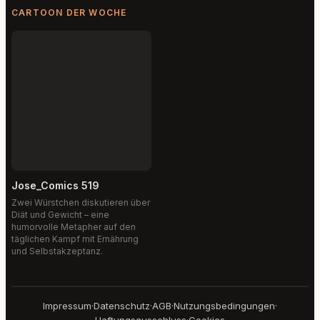
CARTOON DER WOCHE
Jose_Comics 519
Zwei Würstchen diskutieren über
Diät und Gewicht – eine
humorvolle Metapher auf den
täglichen Kampf mit Ernährung
und Selbstakzeptanz.
Impressum
·
Datenschutz
·
AGB
·
Nutzungsbedingungen
·