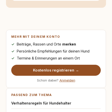
Zusammenspiel von Alltag, Leistung und
Anspruch. Meine journalistische Arbeit
orientiert sich an etablierten redaktionellen
und ethischen Standards. Dazu gehören
sorgfältige Recherche, transparente
Arbeitsweisen und eine klare Trennung von
Berichterstattung, Meinung und Interessen.
Ziel ist eine sachliche, überprüfbare
MEHR MIT DEINEM KONTO
Darstellung von Themen, die unterschiedliche
Beiträge, Rassen und Orte
merken
Perspektiven berücksichtigt und Argumente
nachvollziehbar einordnet. Entscheidend ist
Persönliche Empfehlungen für deinen Hund
für mich eine Berichterstattung, die erklärt,
Termine & Erinnerungen an einem Ort
kontextualisiert und offen bleibt für
begründete Gegenpositionen. Journalistisch
arbeite ich seit vielen Jahren für regionale
Kostenlos registrieren →
und überregionale Medien. Unter anderem
habe ich für Titel der Neuen
Schon dabei?
Anmelden
Pressegesellschaft geschrieben, zu der auch
die Märkische Oderzeitung gehört. 2023 habe
ich im Rahmen meiner journalistischen
PASSEND ZUM THEMA
Tätigkeit in Osteuropa recherchiert und
berichtet, unter anderem zu den
Verhaltensregeln für Hundehalter
Auswirkungen des Krieges auf den Alltag der
Zivilbevölkerung. Gemeinsam mit dem