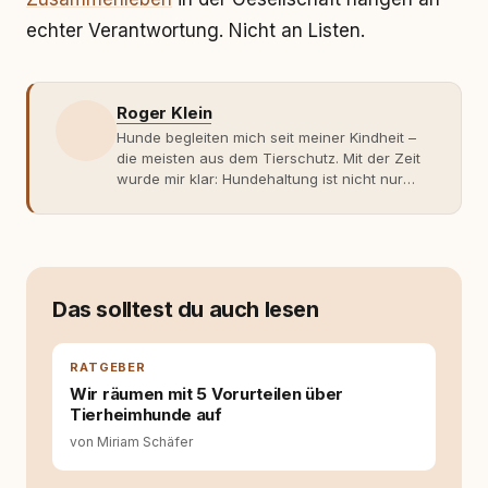
echter Verantwortung. Nicht an Listen.
Roger Klein
Hunde begleiten mich seit meiner Kindheit –
die meisten aus dem Tierschutz. Mit der Zeit
wurde mir klar: Hundehaltung ist nicht nur
Gefühl, sondern Verantwortung und
Fachwissen. Der Wendepunkt kam mit meinem
ersten Welpen. Plötzlich reichte Erfahrung
allein nicht mehr. Ich begann mich intensiv mit
Verhaltensbiologie, Trainingsethik und
moderner Hundeerziehung
Das solltest du auch lesen
auseinanderzusetzen. Nach meiner Erfahrung
entsteht echte Bindung dort, wo Verständnis
Wissen ersetzt – nicht umgekehrt. Aus dieser
RATGEBER
Entwicklung entstand rundum.dog – ein
Wir räumen mit 5 Vorurteilen über
Wissens- und Serviceportal für
Tierheimhunde auf
Hundehalter:innen in Deutschland, Österreich
von Miriam Schäfer
und der Schweiz. Meine Überzeugung:
Tierschutz beginnt mit Wissen. Wer seinen