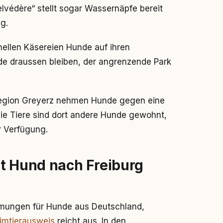
védère“ stellt sogar Wassernäpfe bereit
ig.
onellen Käsereien Hunde auf ihren
de draussen bleiben, der angrenzende Park
 Region Greyerz nehmen Hunde gegen eine
Die Tiere sind dort andere Hunde gewohnt,
r Verfügung.
it Hund nach Freiburg
mmungen für Hunde aus Deutschland,
imtierausweis
reicht aus. In den