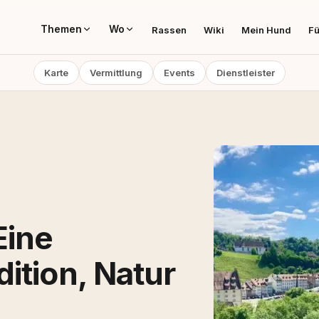
Themen
Wo
Rassen
Wiki
Mein Hund
Fü
Karte
Vermittlung
Events
Dienstleister
Eine
ition, Natur