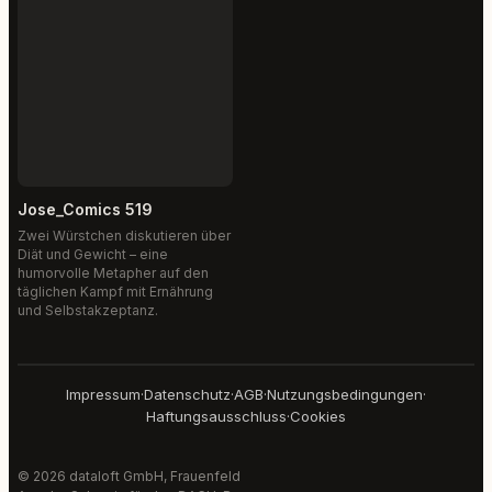
Jose_Comics 519
Zwei Würstchen diskutieren über
Diät und Gewicht – eine
humorvolle Metapher auf den
täglichen Kampf mit Ernährung
und Selbstakzeptanz.
Impressum
·
Datenschutz
·
AGB
·
Nutzungsbedingungen
·
Haftungsausschluss
·
Cookies
© 2026 dataloft GmbH, Frauenfeld