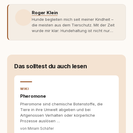
Roger Klein
Hunde begleiten mich seit meiner Kindheit –
die meisten aus dem Tierschutz. Mit der Zeit
wurde mir klar: Hundehaltung ist nicht nur
Gefühl, sondern Verantwortung und
Fachwissen. Der Wendepunkt kam mit meinem
ersten Welpen. Plötzlich reichte Erfahrung
allein nicht mehr. Ich begann mich intensiv mit
Verhaltensbiologie, Trainingsethik und
moderner Hundeerziehung
Das solltest du auch lesen
auseinanderzusetzen. Nach meiner Erfahrung
entsteht echte Bindung dort, wo Verständnis
Wissen ersetzt – nicht umgekehrt. Aus dieser
Entwicklung entstand rundum.dog – ein
WIKI
Wissens- und Serviceportal für
Pheromone
Hundehalter:innen in Deutschland, Österreich
Pheromone sind chemische Botenstoffe, die
und der Schweiz. Meine Überzeugung:
Tiere in ihre Umwelt abgeben und bei
Tierschutz beginnt mit Wissen. Wer seinen
Artgenossen Verhalten oder körperliche
Hund versteht, trifft bessere Entscheidungen –
Prozesse auslösen …
für ein Zusammenleben, das beiden guttut.
von Miriam Schäfer