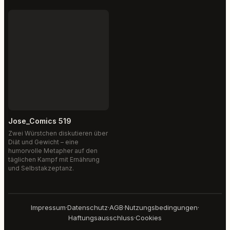
Jose_Comics 519
Zwei Würstchen diskutieren über
Diät und Gewicht – eine
humorvolle Metapher auf den
täglichen Kampf mit Ernährung
und Selbstakzeptanz.
Impressum
·
Datenschutz
·
AGB
·
Nutzungsbedingungen
·
Haftungsausschluss
·
Cookies