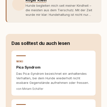
Roger Klein
Hunde begleiten mich seit meiner Kindheit –
die meisten aus dem Tierschutz. Mit der Zeit
wurde mir klar: Hundehaltung ist nicht nur
Gefühl, sondern Verantwortung und
Fachwissen. Der Wendepunkt kam mit meinem
ersten Welpen. Plötzlich reichte Erfahrung
allein nicht mehr. Ich begann mich intensiv mit
Verhaltensbiologie, Trainingsethik und
moderner Hundeerziehung
Das solltest du auch lesen
auseinanderzusetzen. Nach meiner Erfahrung
entsteht echte Bindung dort, wo Verständnis
Wissen ersetzt – nicht umgekehrt. Aus dieser
Entwicklung entstand rundum.dog – ein
WIKI
Wissens- und Serviceportal für
Pica Syndrom
Hundehalter:innen in Deutschland, Österreich
Das Pica-Syndrom bezeichnet ein anhaltendes
und der Schweiz. Meine Überzeugung:
Verhalten, bei dem Hunde wiederholt nicht
Tierschutz beginnt mit Wissen. Wer seinen
essbare Gegenstände aufnehmen oder fressen.
Hund versteht, trifft bessere Entscheidungen –
für ein Zusammenleben, das beiden guttut.
von Miriam Schäfer