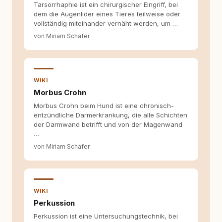
Tarsorrhaphie ist ein chirurgischer Eingriff, bei
Inhalte, schreibe Artikel, begleite Gastbeiträge
dem die Augenlider eines Tieres teilweise oder
redaktionell, veröffentliche Texte und betreue
vollständig miteinander vernäht werden, um …
die Social-Media-Kanäle. Mein Blick richtet
von Miriam Schäfer
sich dabei immer auf das grosse Ganze:
Welche Themen sind relevant? Welche
Fragen stehen dahinter? Und wie lassen sich
Inhalte so aufbereiten, dass sie verständlich,
fundiert und für unsere Leser wirklich
WIKI
hilfreich sind? Ich glaube, dass Emotionen
Morbus Crohn
allein nicht ausreichen. Gute Entscheidungen
entstehen dort, wo Information,
Morbus Crohn beim Hund ist eine chronisch-
Selbstreflexion und Bereitschaft zum
entzündliche Darmerkrankung, die alle Schichten
Hinterfragen zusammenkommen. Mit meinen
der Darmwand betrifft und von der Magenwand
Texten möchte ich genau dazu beitragen.
…
von Miriam Schäfer
WIKI
Perkussion
Perkussion ist eine Untersuchungstechnik, bei