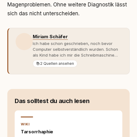
Magenproblemen. Ohne weitere Diagnostik lässt
sich das nicht unterscheiden.
Miriam Schäfer
Ich habe schon geschrieben, noch bevor
Computer selbstverständlich wurden. Schon
als Kind habe ich mir die Schreibmaschine
meiner Eltern geschnappt und drauflos
📚
2 Quellen ansehen
getippt: Geschichten, Beobachtungen,
Gedanken. Hauptsache Worte. Mein Zugang
zu Hunde-Themen ist kein klassischer. Lange
Zeit war ich eher skeptisch, geprägt von
weniger guten Erfahrungen. Umso mehr hat
es mich überrascht, als ich - dank Roger -
Das solltest du auch lesen
erlebt habe, wie verantwortungsvoll und
bewusst gute Hundehaltung funktionieren
kann. Dieser Perspektivwechsel begleitet
meine Arbeit bis heute. Bei rundum.dog bin ich
WIKI
als Content Managerin an vielen Stellen
beteiligt, an denen aus Ideen fertige Beiträge
Tarsorrhaphie
werden. Ich recherchiere Themen, plane