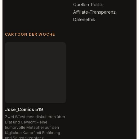
Quellen-Politik
Affiliate-Transparenz
Datenethik
CARTOON DER WOCHE
Jose_Comics 519
Zwei Würstchen diskutieren über
Diät und Gewicht – eine
humorvolle Metapher auf den
täglichen Kampf mit Ernährung
und Selbstakzeptanz.